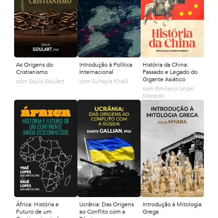
As Origens do
Introdução à Política
História da China:
Cristianismo
Internacional
Passado e Legado do
Gigante Asiático
com
Saulo Goulart
com
Suhayla Khalil
com
Emiliano Unzer
Macedo
África: História e
Ucrânia: Das Origens
Introdução à Mitologia
Futuro de um
ao Conflito com a
Grega