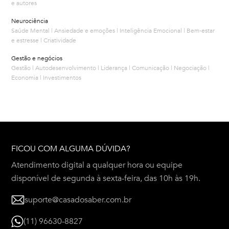
e autores
Neurociência
Saúde Mental | Ansiedade e emoções | Inteligência Emocional | Bem-estar
e estresse | Criatividade
Gestão e negócios
Gestão | Autodesenvolvimento | Liderança | Comunicação | Negociação |
Economia | Investimentos
FICOU COM ALGUMA DÚVIDA?
Atendimento digital a qualquer hora ou equipe
disponível de segunda à sexta-feira, das 10h às 19h.
suporte@casadosaber.com.br
(11) 96630-8827