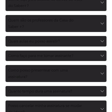
do Saber+?
Quem são os professores da Casa do
Saber +?
Quais aulas eu posso assistir?
Como faço para me tornar assinante?
Como posso presentear com uma
assinatura?
Quanto tempo dura uma assinatura?
Posso cancelar minha assinatura se mudar