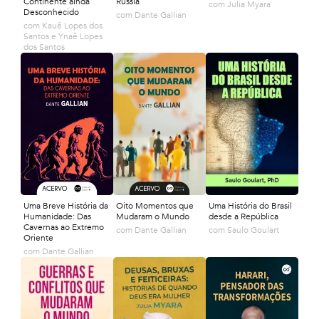
Continente ainda
Rússia
com
Julia Myara
Desconhecido
com
Dante Gallian
com
Kauê Lopes dos
Santos e Ynaê Lopes
dos Santos
Uma Breve História da
Oito Momentos que
Uma História do Brasil
Humanidade: Das
Mudaram o Mundo
desde a República
Cavernas ao Extremo
com
Dante Gallian
com
Saulo Goulart
Oriente
com
Dante Gallian