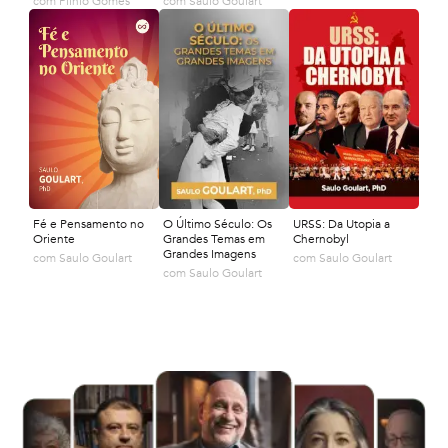
com
Plinio Gomes
com
Saulo Goulart
Fé e Pensamento no
O Último Século: Os
URSS: Da Utopia a
Oriente
Grandes Temas em
Chernobyl
Grandes Imagens
com
Saulo Goulart
com
Saulo Goulart
com
Saulo Goulart