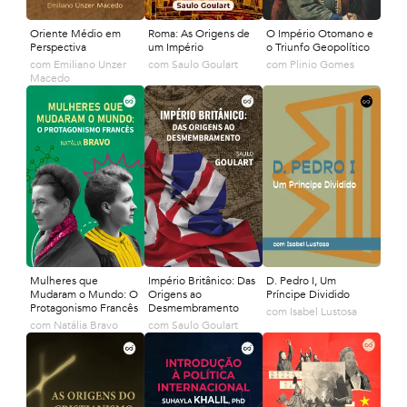
Oriente Médio em
Roma: As Origens de
O Império Otomano e
Perspectiva
um Império
o Triunfo Geopolítico
com
Emiliano Unzer
com
Saulo Goulart
com
Plinio Gomes
Macedo
Mulheres que
Império Britânico: Das
D. Pedro I, Um
Mudaram o Mundo: O
Origens ao
Príncipe Dividido
Protagonismo Francês
Desmembramento
com
Isabel Lustosa
com
Natália Bravo
com
Saulo Goulart