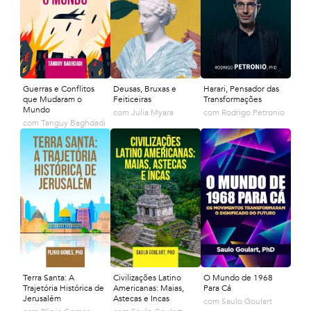
Guerras e Conflitos
Deusas, Bruxas e
Harari, Pensador das
que Mudaram o
Feiticeiras
Transformações
Mundo
com
Julia Myara
com
Rodrigo Petronio
com
Tanguy Baghdadi
Terra Santa: A
Civilizações Latino
O Mundo de 1968
Trajetória Histórica de
Americanas: Maias,
Para Cá
Jerusalém
Astecas e Incas
com
Saulo Goulart