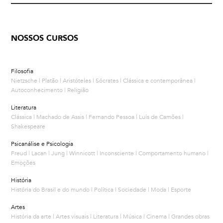
NOSSOS CURSOS
Filosofia
Nietzsche | Platão | Aristóteles | Sócrates | Clássica e contemporânea |
Autoconhecimento | Religião
Literatura
Clássica | Machado de Assis | Fernando Pessoa | Luís de Camões |
Shakespeare
Psicanálise e Psicologia
Freud | Lacan | Jung | Winnicott | Inconsciente | Comportamento humano |
Emoções
História
História do Brasil e do mundo | Política | Sociedade | Moda | Esporte
Artes
História da arte | Artes visuais | Literatura | Música | Cinema | Grandes obras