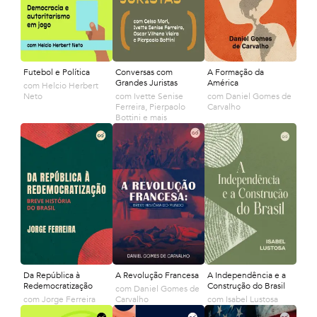
Futebol e Política
Conversas com
A Formação da
Grandes Juristas
América
com
Helcio Herbert
Neto
com
Ivette Senise
com
Daniel Gomes de
Ferreira, Pierpaolo
Carvalho
Bottini e mais
Da República à
A Revolução Francesa
A Independência e a
Redemocratização
Construção do Brasil
com
Daniel Gomes de
com
Jorge Ferreira
Carvalho
com
Isabel Lustosa