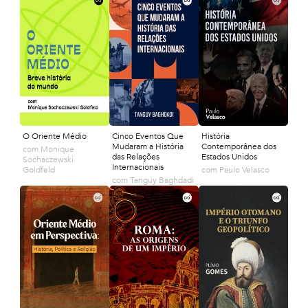
O Oriente Médio
Cinco Eventos Que
História
Mudaram a História
Contemporânea dos
com
Monique
das Relações
Estados Unidos
Sochaczewski
Internacionais
Goldfeld
com
Paulo Velasco
com
Tanguy Baghdadi