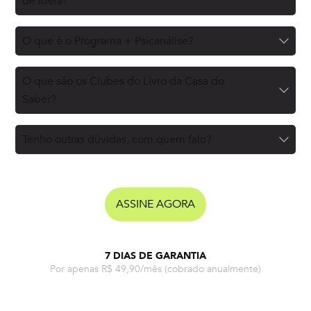
de ideia?
O que é o Programa + Psicanálise?
O que são os Clubes do Livro da Casa do
Saber?
Tenho outras dúvidas, com quem falo?
ASSINE AGORA
7 DIAS DE GARANTIA
Por apenas R$ 49,90/mês
(cobrado anualmente)