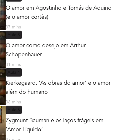
O amor em Agostinho e Tomás de Aquino
(e o amor cortês)
37 mins
Aula
3
O amor como desejo em Arthur
Schopenhauer
31 mins
Aula
4
Kierkegaard, ‘As obras do amor’ e o amor
além do humano
36 mins
Aula
5
Zygmunt Bauman e os laços frágeis em
‘Amor Líquido’
47 mins