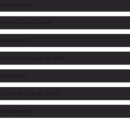
nar assinante?
r com uma assinatura?
 assinatura?
ssinatura se mudar de ideia?
Psicanálise?
o Livro da Casa do Saber?
 com quem falo?