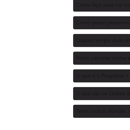
Como faço para me tor
Como posso presentea
Quanto tempo dura uma
Posso cancelar minha a
O que é o Programa + 
O que são os Clubes d
Tenho outras dúvidas,