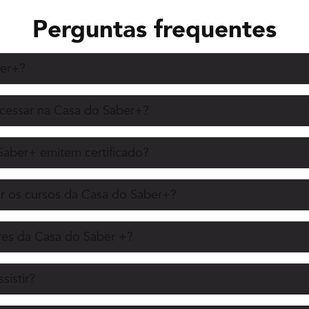
Perguntas frequentes
ber+?
acessar na Casa do Saber+?
Saber+ emitem certificado?
r os cursos da Casa do Saber+?
es da Casa do Saber +?
sistir?