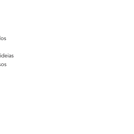
dos
ideias
sos