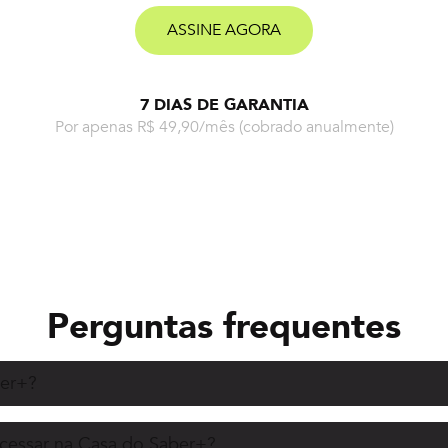
ASSINE AGORA
7 DIAS DE GARANTIA
Por apenas R$ 49,90/mês
(cobrado anualmente)
Perguntas frequentes
ber+?
acessar na Casa do Saber+?