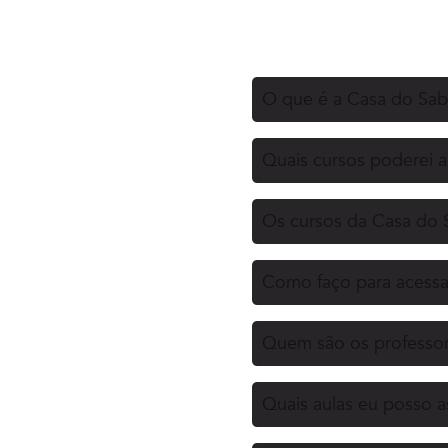
O que é a Casa do Sa
Quais cursos poderei 
Os cursos da Casa do 
Como faço para acessa
Quem são os professor
Quais aulas eu posso as