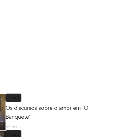
Aula
1
Os discursos sobre o amor em ‘O
Banquete’
37 mins
Aula
2