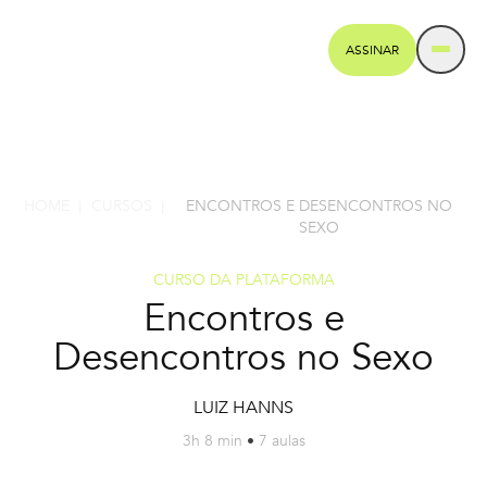
ASSINAR
HOME
CURSOS
ENCONTROS E DESENCONTROS NO
|
|
SEXO
CURSO DA PLATAFORMA
Encontros e
Desencontros no Sexo
LUIZ HANNS
3h 8 min
•
7 aulas