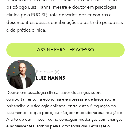
psicólogo Luiz Hanns, mestre e doutor em psicologia
clínica pela PUC-SP, trata de vários dos encontros e
desencontros dessas combinações a partir de pesquisas
e da prática clínica.
ASSINE PARA TER ACESSO
Professor(a):
LUIZ HANNS
Doutor em psicologia clínica, autor de artigos sobre
comportamento na economia e empresas e de livros sobre
psicanalise e psicologia aplicada, entre estes A equação do
casamento - o que pode, ou não, ser mudado na sua relação e
A arte de dar limites - como conseguir mudanças com crianças
e adolescentes, ambos pela Companhia das Letras (selo