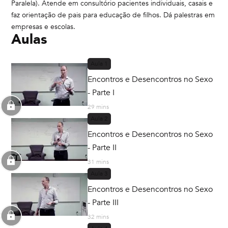
Paralela). Atende em consultório pacientes individuais, casais e
faz orientação de pais para educação de filhos. Dá palestras em
empresas e escolas.
Aulas
Aula
1
Encontros e Desencontros no Sexo
- Parte I
29 mins
Aula
2
Encontros e Desencontros no Sexo
- Parte II
31 mins
Aula
3
Encontros e Desencontros no Sexo
- Parte III
32 mins