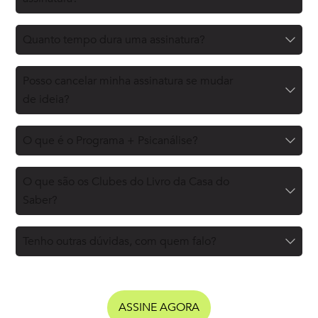
Quanto tempo dura uma assinatura?
Posso cancelar minha assinatura se mudar
de ideia?
O que é o Programa + Psicanálise?
O que são os Clubes do Livro da Casa do
Saber?
Tenho outras dúvidas, com quem falo?
ASSINE AGORA