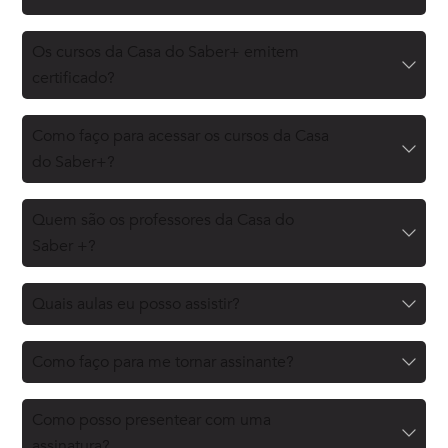
Os cursos da Casa do Saber+ emitem
certificado?
Como faço para acessar os cursos da Casa
do Saber+?
Quem são os professores da Casa do
Saber +?
Quais aulas eu posso assistir?
Como faço para me tornar assinante?
Como posso presentear com uma
assinatura?