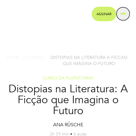
ASSINAR
HOME
CURSOS
DISTOPIAS NA LITERATURA A FICCAO
|
|
QUE IMAGINA O FUTURO
CURSO DA PLATAFORMA
Distopias na Literatura: A
Ficção que Imagina o
Futuro
ANA RÜSCHE
2h 59 min
•
6 aulas