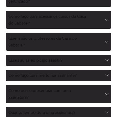
certificado?
Como faço para acessar os cursos da Casa
do Saber+?
Quem são os professores da Casa do
Saber +?
Quais aulas eu posso assistir?
Como faço para me tornar assinante?
Como posso presentear com uma
assinatura?
Quanto tempo dura uma assinatura?