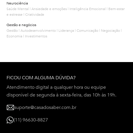
Neurociência
Saúde Mental | Ansiedade e emoções | Inteligência Emocional | Bem-estar
e estresse | Criatividade
Gestão e negócios
Gestão | Autodesenvolvimento | Liderança | Comunicação | Negociação |
Economia | Investimentos
FICOU COM ALGUMA DÚVIDA?
Atendimento digital a qualquer hora ou equipe
disponível de segunda à sexta-feira, das 10h às 19h.
suporte@casadosaber.com.br
(11) 96630-8827