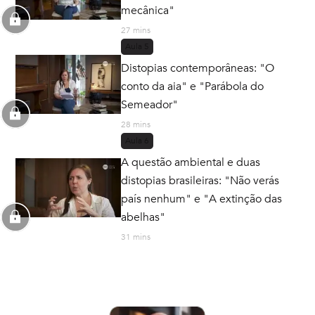
mecânica"
27 mins
Aula
5
Distopias contemporâneas: "O
conto da aia" e "Parábola do
Semeador"
28 mins
Aula
6
A questão ambiental e duas
distopias brasileiras: "Não verás
país nenhum" e "A extinção das
abelhas"
31 mins