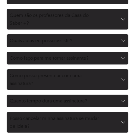
Quem são os professores da Casa do
Saber +?
Quais aulas eu posso assistir?
Como faço para me tornar assinante?
Como posso presentear com uma
assinatura?
Quanto tempo dura uma assinatura?
Posso cancelar minha assinatura se mudar
de ideia?