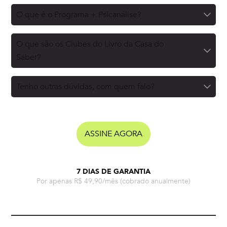
O que é o Programa + Psicanálise?
O que são os Clubes do Livro da Casa do
Saber?
Tenho outras dúvidas, com quem falo?
ASSINE AGORA
7 DIAS DE GARANTIA
Por apenas R$ 49,90/mês
(cobrado anualmente)