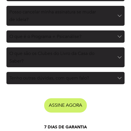
Posso cancelar minha assinatura se mudar
de ideia?
O que é o Programa + Psicanálise?
O que são os Clubes do Livro da Casa do
Saber?
Tenho outras dúvidas, com quem falo?
ASSINE AGORA
7 DIAS DE GARANTIA