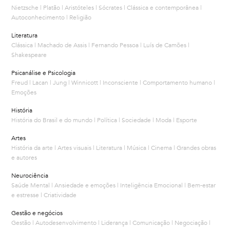
Nietzsche | Platão | Aristóteles | Sócrates | Clássica e contemporânea |
Autoconhecimento | Religião
Literatura
Clássica | Machado de Assis | Fernando Pessoa | Luís de Camões |
Shakespeare
Psicanálise e Psicologia
Freud | Lacan | Jung | Winnicott | Inconsciente | Comportamento humano |
Emoções
História
História do Brasil e do mundo | Política | Sociedade | Moda | Esporte
Artes
História da arte | Artes visuais | Literatura | Música | Cinema | Grandes obras
e autores
Neurociência
Saúde Mental | Ansiedade e emoções | Inteligência Emocional | Bem-estar
e estresse | Criatividade
Gestão e negócios
Gestão | Autodesenvolvimento | Liderança | Comunicação | Negociação |