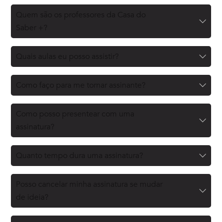
Quem são os professores da Casa do
Saber +?
Quais aulas eu posso assistir?
Como faço para me tornar assinante?
Como posso presentear com uma
assinatura?
Quanto tempo dura uma assinatura?
Posso cancelar minha assinatura se mudar
de ideia?