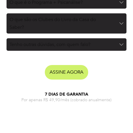
O que é o Programa + Psicanálise?
O que são os Clubes do Livro da Casa do
Saber?
Tenho outras dúvidas, com quem falo?
ASSINE AGORA
7 DIAS DE GARANTIA
Por apenas R$ 49,90/mês
(cobrado anualmente)