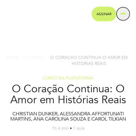
ASSINAR
HOME
CURSOS
O CORACAO CONTINUA O AMOR EM
|
|
HISTORIAS REAIS
CURSO DA PLATAFORMA
O Coração Continua: O
Amor em Histórias Reais
CHRISTIAN DUNKER, ALESSANDRA AFFORTUNATI
MARTINS, ANA CAROLINA SOUZA E CAROL TILKIAN
1h 6 min
•
1 aula