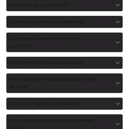
Quais aulas eu posso assistir?
Como faço para me tornar assinante?
Como posso presentear com uma
assinatura?
Quanto tempo dura uma assinatura?
Posso cancelar minha assinatura se mudar
de ideia?
O que é o Programa + Psicanálise?
O que são os Clubes do Livro da Casa do
Saber?