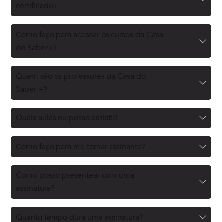
certificado?
Como faço para acessar os cursos da Casa
do Saber+?
Quem são os professores da Casa do
Saber +?
Quais aulas eu posso assistir?
Como faço para me tornar assinante?
Como posso presentear com uma
assinatura?
Quanto tempo dura uma assinatura?