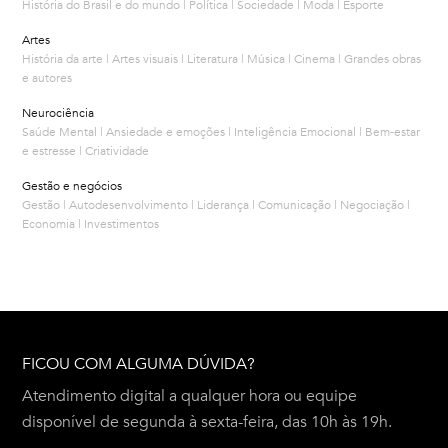
História do Brasil e do mundo | Política | Sociedade | Moda | Esporte
Artes
História da arte | Artes visuais | Literatura | Música | Cinema | Grandes obras
e autores
Neurociência
Saúde Mental | Ansiedade e emoções | Inteligência Emocional | Bem-estar
e estresse | Criatividade
Gestão e negócios
Gestão | Autodesenvolvimento | Liderança | Comunicação | Negociação |
Economia | Investimentos
FICOU COM ALGUMA DÚVIDA?
Atendimento digital a qualquer hora ou equipe
disponível de segunda à sexta-feira, das 10h às 19h.