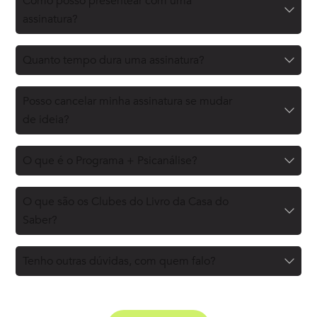
Como posso presentear com uma
assinatura?
Quanto tempo dura uma assinatura?
Posso cancelar minha assinatura se mudar
de ideia?
O que é o Programa + Psicanálise?
O que são os Clubes do Livro da Casa do
Saber?
Tenho outras dúvidas, com quem falo?