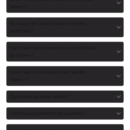
Saber+?
Os cursos da Casa do Saber+ emitem
certificado?
Como faço para acessar os cursos da Casa
do Saber+?
Quem são os professores da Casa do
Saber +?
Quais aulas eu posso assistir?
Como faço para me tornar assinante?