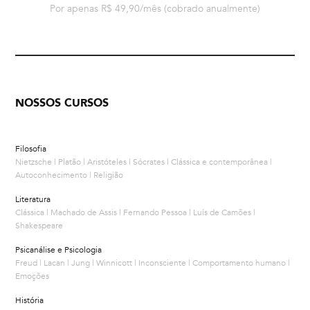
Por apenas R$ 49,90/mês
(cobrado anualmente)
NOSSOS CURSOS
Filosofia
Nietzsche | Platão | Aristóteles | Sócrates | Clássica e contemporânea |
Autoconhecimento | Religião
Literatura
Clássica | Machado de Assis | Fernando Pessoa | Luís de Camões |
Shakespeare
Psicanálise e Psicologia
Freud | Lacan | Jung | Winnicott | Inconsciente | Comportamento humano |
Emoções
História