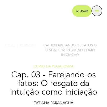
ASSINAR
HOME
CURSOS
CAP 03 FAREJANDO OS FATOS O
|
|
RESGATE DA INTUICAO COMO
INICIACAO
CURSO DA PLATAFORMA
Cap. 03 - Farejando os
fatos: O resgate da
intuição como iniciação
TATIANA PARANAGUÁ