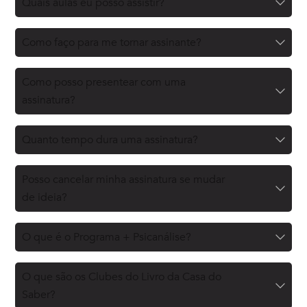
Quais aulas eu posso assistir?
Como faço para me tornar assinante?
Como posso presentear com uma
assinatura?
Quanto tempo dura uma assinatura?
Posso cancelar minha assinatura se mudar
de ideia?
O que é o Programa + Psicanálise?
O que são os Clubes do Livro da Casa do
Saber?