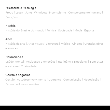
Psicanálise e Psicologia
Freud | Lacan | Jung | Winnicott | Inconsciente | Comportamento humano |
Emoções
História
História do Brasil e do mundo | Política | Sociedade | Moda | Esporte
Artes
História da arte | Artes visuais | Literatura | Música | Cinema | Grandes obras
e autores
Neurociência
Saúde Mental | Ansiedade e emoções | Inteligência Emocional | Bem-estar
e estresse | Criatividade
Gestão e negócios
Gestão | Autodesenvolvimento | Liderança | Comunicação | Negociação |
Economia | Investimentos