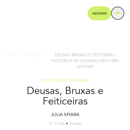
ASSINAR
HOME
CURSOS
DEUSAS BRUXAS E FEITICEIRAS
|
|
HISTORIAS DE QUANDO DEUS ERA
MULHER
CURSO DA PLATAFORMA
Deusas, Bruxas e
Feiticeiras
JULIA MYARA
1h 5 min
•
3 aulas