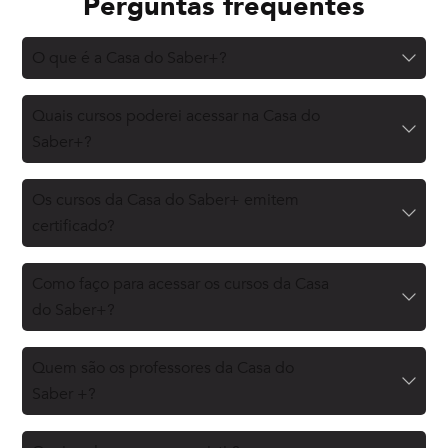
Perguntas frequentes
O que é a Casa do Saber+?
Quais cursos poderei acessar na Casa do
Saber+?
Os cursos da Casa do Saber+ emitem
certificado?
Como faço para acessar os cursos da Casa
do Saber+?
Quem são os professores da Casa do
Saber +?