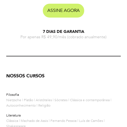
ASSINE AGORA
7 DIAS DE GARANTIA
Por apenas R$ 49,90/mês
(cobrado anualmente)
NOSSOS CURSOS
Filosofia
Nietzsche | Platão | Aristóteles | Sócrates | Clássica e contemporânea |
Autoconhecimento | Religião
Literatura
Clássica | Machado de Assis | Fernando Pessoa | Luís de Camões |
Shakespeare