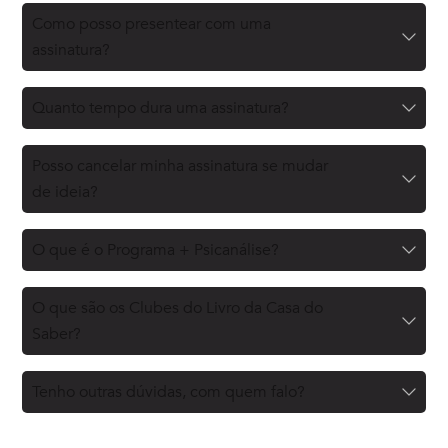
Como posso presentear com uma
assinatura?
Quanto tempo dura uma assinatura?
Posso cancelar minha assinatura se mudar
de ideia?
O que é o Programa + Psicanálise?
O que são os Clubes do Livro da Casa do
Saber?
Tenho outras dúvidas, com quem falo?