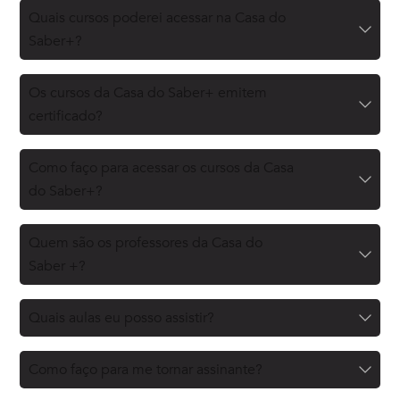
Quais cursos poderei acessar na Casa do
Saber+?
Os cursos da Casa do Saber+ emitem
certificado?
Como faço para acessar os cursos da Casa
do Saber+?
Quem são os professores da Casa do
Saber +?
Quais aulas eu posso assistir?
Como faço para me tornar assinante?