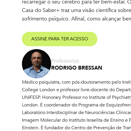
recarregar o seu cérebro para ter bem-estar. 
Casa do Saber+ traz uma visão científica sobr
sofrimento psíquico. Afinal, como alcançar be
ASSINE PARA TER ACESSO
Professor(a):
RODRIGO BRESSAN
Médico psiquiatra, com pós-doutoramento pelo Instit
College London e professor livre-docente do Depart
UNIFESP. Honorary Professor no Institute of Psychiat
London. É coordenador do Programa de Esquizofren
Laboratório Interdisciplinar de Neurociências Clínic
Imagem Molecular do Instituto Israelita de Ensino e 
Einstein. É fundador do Centro de Prevenção de Tra