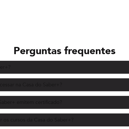
Perguntas frequentes
ber+?
acessar na Casa do Saber+?
Saber+ emitem certificado?
r os cursos da Casa do Saber+?