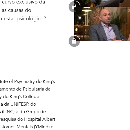
O curso exclusivo da
e as causas do
m-estar psicológico?
ute of Psychiatry do King’s
amento de Psiquiatria da
ry do King’s College
ia da UNIFESP, do
as (LiNC) e do Grupo de
Pesquisa do Hospital Albert
nstornos Mentais (YMind) e