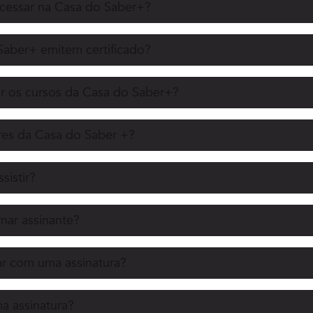
acessar na Casa do Saber+?
Saber+ emitem certificado?
r os cursos da Casa do Saber+?
es da Casa do Saber +?
sistir?
nar assinante?
r com uma assinatura?
 assinatura?