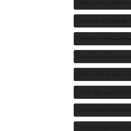
Quais cursos poderei 
Os cursos da Casa do 
Como faço para acessa
Quem são os professor
Quais aulas eu posso as
Como faço para me tor
Como posso presentea
Quanto tempo dura uma