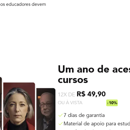
ue os educadores devem
Um ano de ace
cursos
R$ 49,90
12X DE
OU À VISTA
R$ 538,92
↓10%
7 dias de garantia
Material de apoio para estu