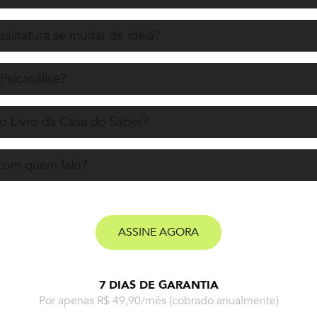
ssinatura se mudar de ideia?
Psicanálise?
o Livro da Casa do Saber?
 com quem falo?
ASSINE AGORA
7 DIAS DE GARANTIA
Por apenas R$ 49,90/mês
(cobrado anualmente)