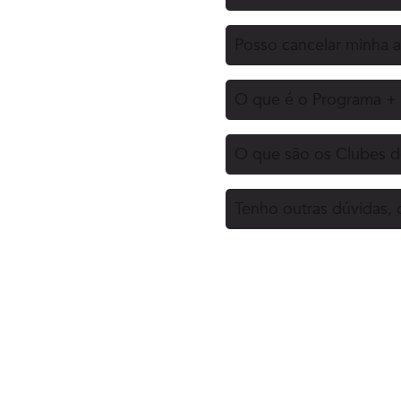
Posso cancelar minha a
O que é o Programa + 
O que são os Clubes d
Tenho outras dúvidas,