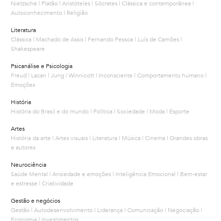
Nietzsche | Platão | Aristóteles | Sócrates | Clássica e contemporânea |
Autoconhecimento | Religião
Literatura
Clássica | Machado de Assis | Fernando Pessoa | Luís de Camões |
Shakespeare
Psicanálise e Psicologia
Freud | Lacan | Jung | Winnicott | Inconsciente | Comportamento humano |
Emoções
História
História do Brasil e do mundo | Política | Sociedade | Moda | Esporte
Artes
História da arte | Artes visuais | Literatura | Música | Cinema | Grandes obras
e autores
Neurociência
Saúde Mental | Ansiedade e emoções | Inteligência Emocional | Bem-estar
e estresse | Criatividade
Gestão e negócios
Gestão | Autodesenvolvimento | Liderança | Comunicação | Negociação |
Economia | Investimentos