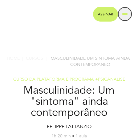
ASSINAR
HOME
CURSOS
MASCULINIDADE UM SINTOMA AINDA
|
|
CONTEMPORANEO
CURSO DA PLATAFORMA E PROGRAMA +PSICANÁLISE
Masculinidade: Um
"sintoma" ainda
contemporâneo
FELIPPE LATTANZIO
1h 20 min
•
1 aula