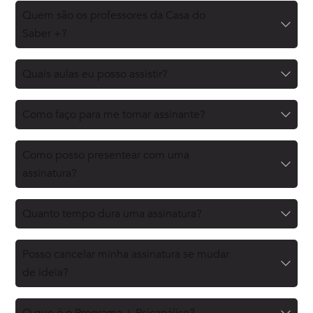
Quem são os professores da Casa do
Saber +?
Quais aulas eu posso assistir?
Como faço para me tornar assinante?
Como posso presentear com uma
assinatura?
Quanto tempo dura uma assinatura?
Posso cancelar minha assinatura se mudar
de ideia?
O que é o Programa + Psicanálise?