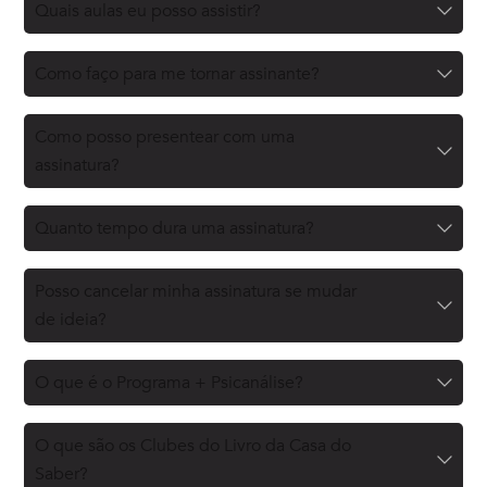
Quais aulas eu posso assistir?
Como faço para me tornar assinante?
Como posso presentear com uma
assinatura?
Quanto tempo dura uma assinatura?
Posso cancelar minha assinatura se mudar
de ideia?
O que é o Programa + Psicanálise?
O que são os Clubes do Livro da Casa do
Saber?