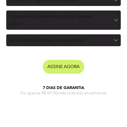
O que são os Clubes do Livro da Casa do
Saber?
Tenho outras dúvidas, com quem falo?
ASSINE AGORA
7 DIAS DE GARANTIA
Por apenas R$ 49,90/mês
(cobrado anualmente)