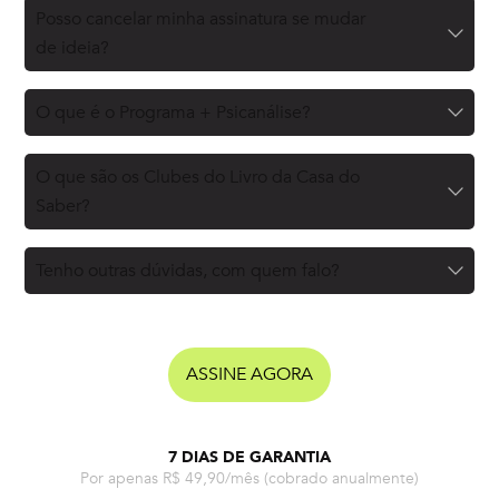
Posso cancelar minha assinatura se mudar
de ideia?
O que é o Programa + Psicanálise?
O que são os Clubes do Livro da Casa do
Saber?
Tenho outras dúvidas, com quem falo?
ASSINE AGORA
7 DIAS DE GARANTIA
Por apenas R$ 49,90/mês
(cobrado anualmente)