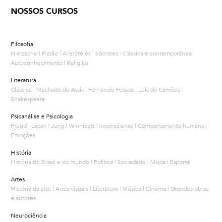
NOSSOS CURSOS
Filosofia
Nietzsche | Platão | Aristóteles | Sócrates | Clássica e contemporânea |
Autoconhecimento | Religião
Literatura
Clássica | Machado de Assis | Fernando Pessoa | Luís de Camões |
Shakespeare
Psicanálise e Psicologia
Freud | Lacan | Jung | Winnicott | Inconsciente | Comportamento humano |
Emoções
História
História do Brasil e do mundo | Política | Sociedade | Moda | Esporte
Artes
História da arte | Artes visuais | Literatura | Música | Cinema | Grandes obras
e autores
Neurociência