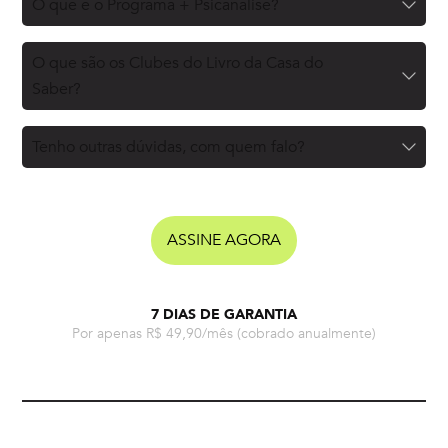
O que é o Programa + Psicanálise?
O que são os Clubes do Livro da Casa do
Saber?
Tenho outras dúvidas, com quem falo?
ASSINE AGORA
7 DIAS DE GARANTIA
Por apenas R$ 49,90/mês
(cobrado anualmente)