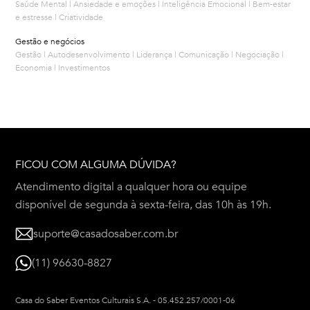
Saúde Mental | Ansiedade e emoções | Inteligência Emocional | Bem-estar
e estresse | Criatividade
Gestão e negócios
Gestão | Autodesenvolvimento | Liderança | Comunicação | Negociação |
Economia | Investimentos
FICOU COM ALGUMA DÚVIDA?
Atendimento digital a qualquer hora ou equipe
disponível de segunda à sexta-feira, das 10h às 19h.
suporte@casadosaber.com.br
(11) 96630-8827
Casa do Saber Eventos Culturais S.A.
-
05.452.257/0001-06