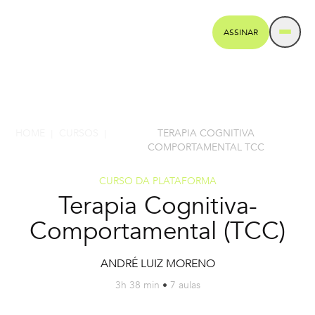
ASSINAR
HOME
CURSOS
TERAPIA COGNITIVA
|
|
COMPORTAMENTAL TCC
CURSO DA PLATAFORMA
Terapia Cognitiva-
Comportamental (TCC)
ANDRÉ LUIZ MORENO
3h 38 min
•
7 aulas