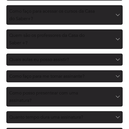
Como faço para acessar os cursos da Casa
do Saber+?
Quem são os professores da Casa do
Saber +?
Quais aulas eu posso assistir?
Como faço para me tornar assinante?
Como posso presentear com uma
assinatura?
Quanto tempo dura uma assinatura?