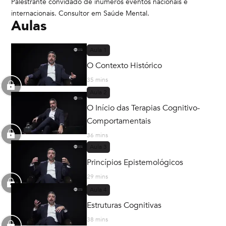
Palestrante convidado de inúmeros eventos nacionais e
internacionais. Consultor em Saúde Mental.
Aulas
Aula
1
O Contexto Histórico
35 mins
Aula
2
O Início das Terapias Cognitivo-
Comportamentais
36 mins
Aula
3
Princípios Epistemológicos
29 mins
Aula
4
Estruturas Cognitivas
38 mins