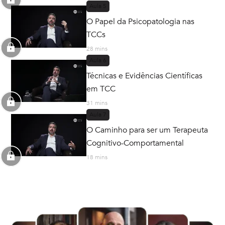
Aula
5
O Papel da Psicopatologia nas
TCCs
28 mins
Aula
6
Técnicas e Evidências Científicas
em TCC
31 mins
Aula
7
O Caminho para ser um Terapeuta
Cognitivo-Comportamental
18 mins