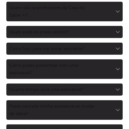
Quem são os professores da Casa do
Saber +?
Quais aulas eu posso assistir?
Como faço para me tornar assinante?
Como posso presentear com uma
assinatura?
Quanto tempo dura uma assinatura?
Posso cancelar minha assinatura se mudar
de ideia?