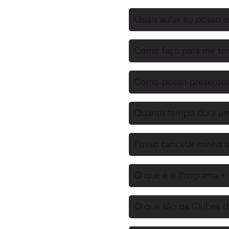
Quais aulas eu posso as
Como faço para me tor
Como posso presentea
Quanto tempo dura uma
Posso cancelar minha a
O que é o Programa + 
O que são os Clubes d