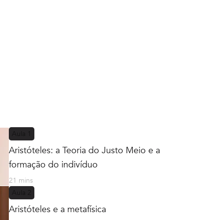
Aula
1
Aristóteles: a Teoria do Justo Meio e a
formação do indivíduo
21 mins
Aula
2
Aristóteles e a metafísica