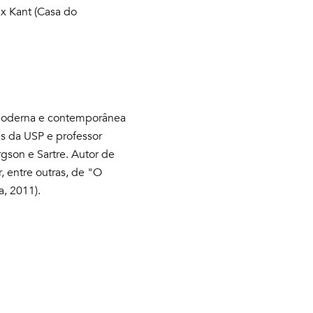
 x Kant (Casa do
ia moderna e contemporânea
as da USP e professor
rgson e Sartre. Autor de
r, entre outras, de "O
, 2011).