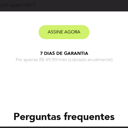
 com quem falo?
ASSINE AGORA
7 DIAS DE GARANTIA
Por apenas R$ 49,90/mês
(cobrado anualmente)
Perguntas frequentes