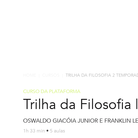
HOME
CURSOS
TRILHA DA FILOSOFIA 2 TEMPORA
|
|
CURSO DA PLATAFORMA
Trilha da Filosofi
OSWALDO GIACÓIA JUNIOR E FRANKLIN LE
1h 33 min
•
5 aulas