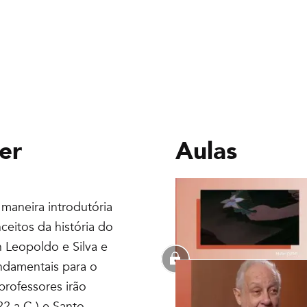
er
Aulas
maneira introdutória
ceitos da história do
n Leopoldo e Silva e
ndamentais para o
professores irão
2 a.C.) e Santo