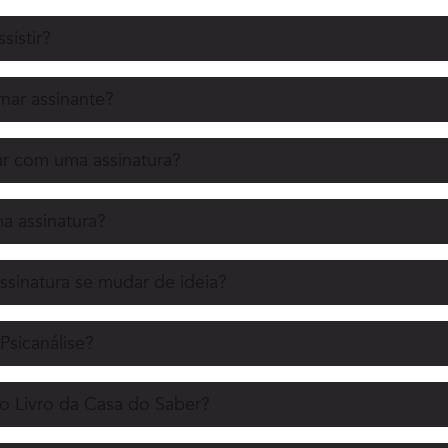
sistir?
nar assinante?
r com uma assinatura?
 assinatura?
ssinatura se mudar de ideia?
Psicanálise?
o Livro da Casa do Saber?