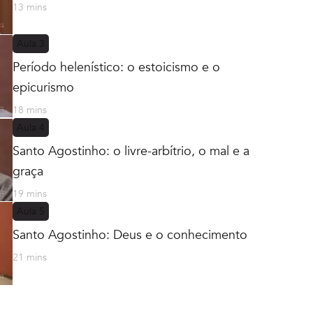
13 mins
Aula
3
Período helenístico: o estoicismo e o
epicurismo
18 mins
Aula
4
Santo Agostinho: o livre-arbítrio, o mal e a
graça
19 mins
Aula
5
Santo Agostinho: Deus e o conhecimento
21 mins