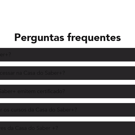
Perguntas frequentes
ber+?
acessar na Casa do Saber+?
Saber+ emitem certificado?
r os cursos da Casa do Saber+?
es da Casa do Saber +?