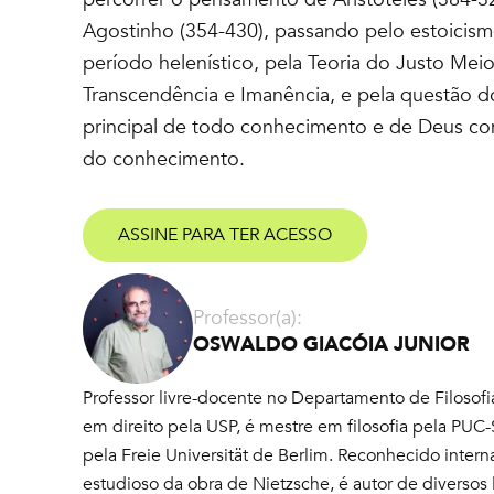
Agostinho (354-430), passando pelo estoicis
período helenístico, pela Teoria do Justo Mei
Transcendência e Imanência, e pela questão d
principal de todo conhecimento e de Deus c
do conhecimento.
ASSINE PARA TER ACESSO
Professor(a):
OSWALDO GIACÓIA JUNIOR
Professor livre-docente no Departamento de Filoso
em direito pela USP, é mestre em filosofia pela PUC-
pela Freie Universität de Berlim. Reconhecido inte
estudioso da obra de Nietzsche, é autor de diversos l