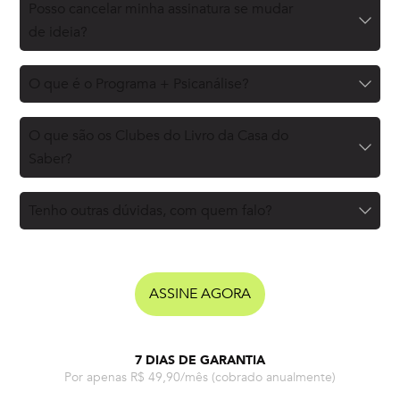
Posso cancelar minha assinatura se mudar
de ideia?
O que é o Programa + Psicanálise?
O que são os Clubes do Livro da Casa do
Saber?
Tenho outras dúvidas, com quem falo?
ASSINE AGORA
7 DIAS DE GARANTIA
Por apenas R$ 49,90/mês
(cobrado anualmente)