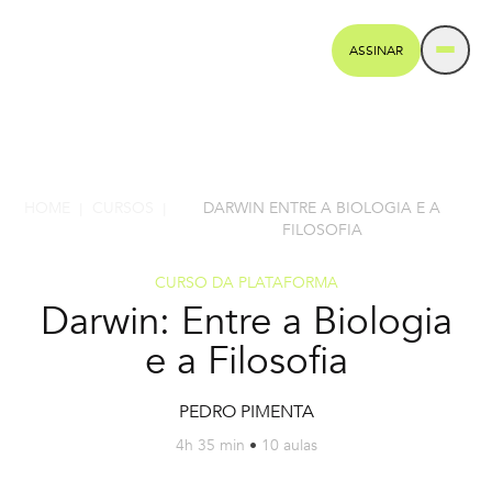
ASSINAR
HOME
CURSOS
DARWIN ENTRE A BIOLOGIA E A
|
|
FILOSOFIA
CURSO DA PLATAFORMA
Darwin: Entre a Biologia
e a Filosofia
PEDRO PIMENTA
4h 35 min
•
10 aulas