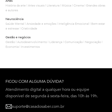
Artes
História da arte | Artes visuais | Literatura | Música | Cinema | Grandes obras
e autores
Neurociência
Saúde Mental | Ansiedade e emoções | Inteligência Emocional | Bem-estar
e estresse | Criatividade
Gestão e negócios
Gestão | Autodesenvolvimento | Liderança | Comunicação | Negociação |
Economia | Investimentos
FICOU COM ALGUMA DÚVIDA?
Atendimento digital a qualquer hora ou equipe
disponível de segunda à sexta-feira, das 10h às 19h.
suporte@casadosaber.com.br