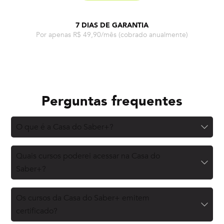
7 DIAS DE GARANTIA
Por apenas R$ 49,90/mês
(cobrado anualmente)
Perguntas frequentes
O que é a Casa do Saber+?
Quais cursos poderei acessar na Casa do
Saber+?
Os cursos da Casa do Saber+ emitem
certificado?