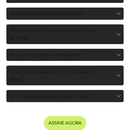
Quanto tempo dura uma assinatura?
Posso cancelar minha assinatura se mudar
de ideia?
O que é o Programa + Psicanálise?
O que são os Clubes do Livro da Casa do
Saber?
Tenho outras dúvidas, com quem falo?
ASSINE AGORA