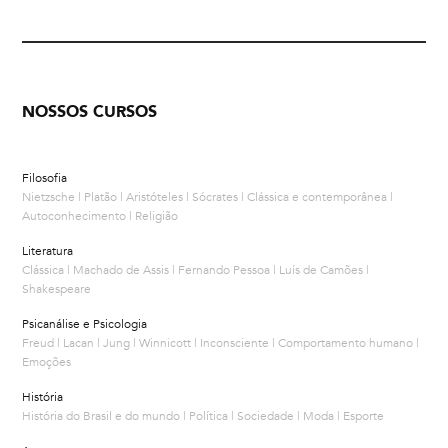
NOSSOS CURSOS
Filosofia
Nietzsche | Platão | Aristóteles | Sócrates | Clássica e contemporânea |
Autoconhecimento | Religião
Literatura
Clássica | Machado de Assis | Fernando Pessoa | Luís de Camões |
Shakespeare
Psicanálise e Psicologia
Freud | Lacan | Jung | Winnicott | Inconsciente | Comportamento humano |
Emoções
História
História do Brasil e do mundo | Política | Sociedade | Moda | Esporte