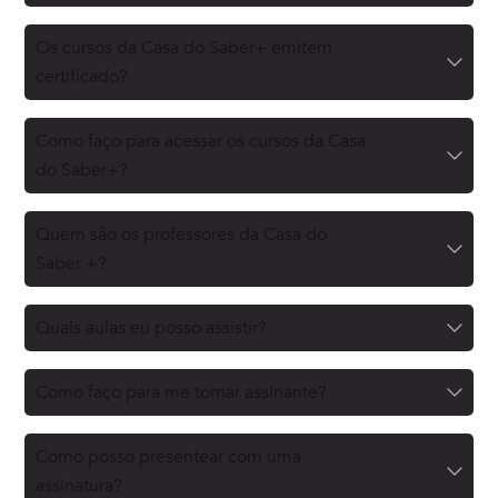
Os cursos da Casa do Saber+ emitem
certificado?
Como faço para acessar os cursos da Casa
do Saber+?
Quem são os professores da Casa do
Saber +?
Quais aulas eu posso assistir?
Como faço para me tornar assinante?
Como posso presentear com uma
assinatura?