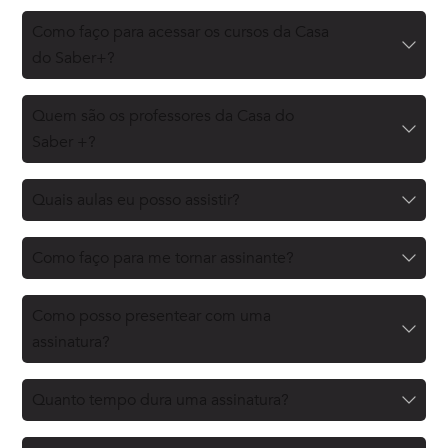
Como faço para acessar os cursos da Casa
do Saber+?
Quem são os professores da Casa do
Saber +?
Quais aulas eu posso assistir?
Como faço para me tornar assinante?
Como posso presentear com uma
assinatura?
Quanto tempo dura uma assinatura?