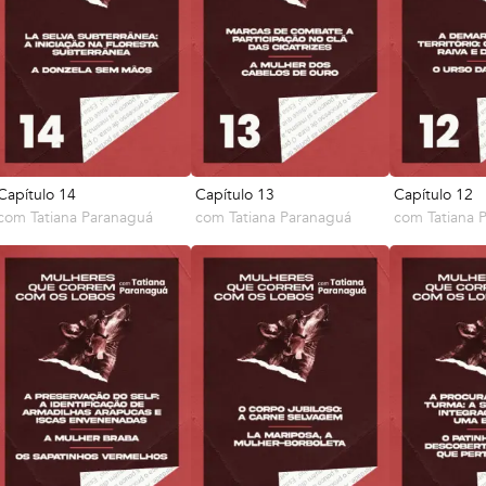
Capítulo 14
Capítulo 13
Capítulo 12
com
Tatiana Paranaguá
com
Tatiana Paranaguá
com
Tatiana 