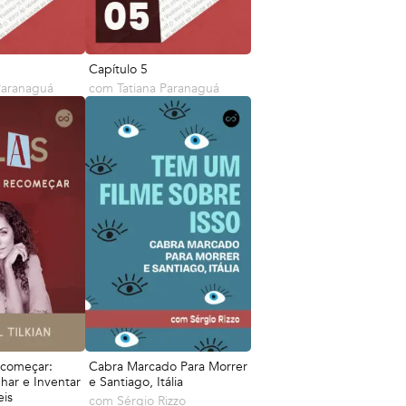
Capítulo 5
Paranaguá
com
Tatiana Paranaguá
ecomeçar:
Cabra Marcado Para Morrer
har e Inventar
e Santiago, Itália
eis
com
Sérgio Rizzo