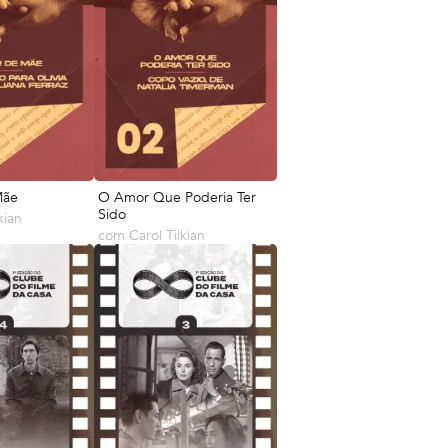
Mãe
O Amor Que Poderia Ter
Sido
kian
com
Carol Tilkian