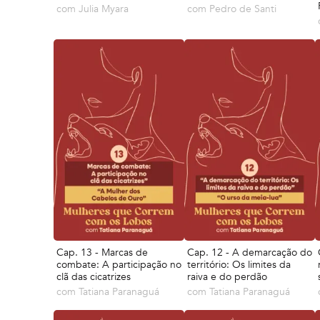
com
Julia Myara
com
Pedro de Santi
Cap. 13 - Marcas de
Cap. 12 - A demarcação do
combate: A participação no
território: Os limites da
clã das cicatrizes
raiva e do perdão
com
Tatiana Paranaguá
com
Tatiana Paranaguá