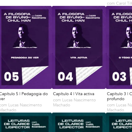
com
Carol Til
Capítulo 5 | Pedagogia do
Capítulo 4 | Vita activa
Capítulo 3 | 
ver
profundo
com
Lucas Nascimento
com
Lucas Nascimento
Machado
com
Lucas N
Machado
Machado