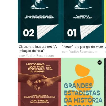
Clausura e loucura em "A
"Amor" e o perigo de viver
imitação da rosa"
com
Yudith Rosenbaum
com
Yudith Rosenbaum