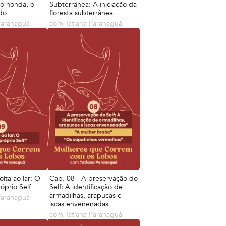
o honda, o
Subterrânea: A iniciação da
do
floresta subterrânea
Paranaguá
com
Tatiana Paranaguá
olta ao lar: O
Cap. 08 - A preservação do
óprio Self
Self: A identificação de
armadilhas, arapucas e
Paranaguá
iscas envenenadas
com
Tatiana Paranaguá