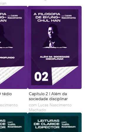
kian
O tédio
Capítulo 2 | Além da
sociedade disciplinar
ascimento
com
Lucas Nascimento
Machado