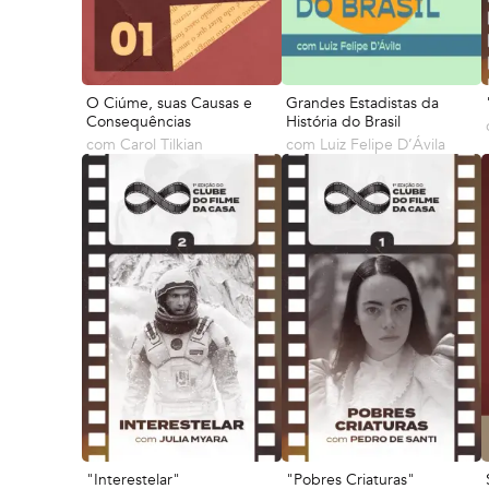
O Ciúme, suas Causas e
Grandes Estadistas da
Consequências
História do Brasil
com
Carol Tilkian
com
Luiz Felipe D’Ávila
"Interestelar"
"Pobres Criaturas"