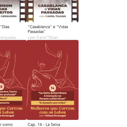
 "Dias
"Casablanca" e "Vidas
Passadas"
erqueira
com
Carol Tilkian
ir como
Cap. 14 - La Selva