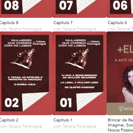
Capítulo 8
Capítulo 7
Capítulo 6
com
Tatiana Paranaguá
com
Tatiana Paranaguá
com
Tatiana 
Capítulo 2
Capítulo 1
Brincar de R
Imaginar, Son
com
Tatiana Paranaguá
com
Tatiana Paranaguá
Novos Possív