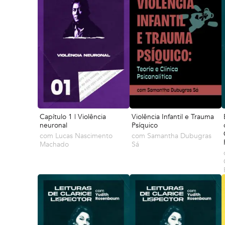
Capítulo 1 | Violência
Violência Infantil e Trauma
neuronal
Psíquico
com
Lucas Nascimento
com
Samantha Dubugras
Machado
Sá