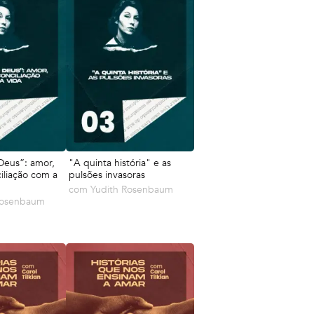
Deus”: amor,
"A quinta história" e as
iliação com a
pulsões invasoras
com
Yudith Rosenbaum
Rosenbaum