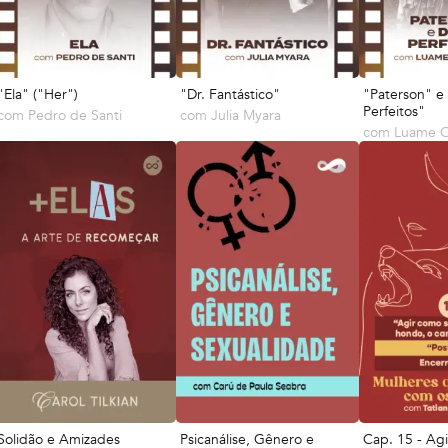
"Ela" ("Her")
"Dr. Fantástico"
"Paterson" e
Perfeitos"
com
Pedro de Santi
com
Julia Myara
com
Luame C
Solidão e Amizades
Psicanálise, Gênero e
Cap. 15 - Ag