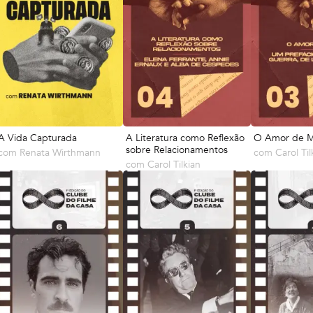
A Vida Capturada
A Literatura como Reflexão
O Amor de 
sobre Relacionamentos
com
Renata Wirthmann
com
Carol Til
com
Carol Tilkian