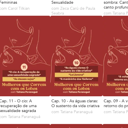
Femininas
Sexualidade
sombra: Cant
canto profun
com
Carol Tilkian
com
Zeca Carú de Paula
Seabra
com
Tatiana 
Cap. 11 - O cio: A
Cap. 10 - As águas claras:
Cap. 09 - A v
recuperação de uma
O sustento da vida criativa
retorno do pr
sexualidade sagrada
com
Tatiana Paranaguá
com
Tatiana 
com
Tatiana Paranaguá