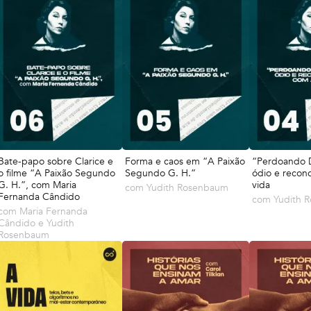
Bate-papo sobre Clarice e
Forma e caos em “A Paixão
“Perdoando 
o filme “A Paixão Segundo
Segundo G. H.”
ódio e reconc
G. H.”, com Maria
vida
com
Yudith Rosenbaum
Fernanda Cândido
com
Yudith 
com
Maria Fernanda
Cândido e Yudith
Rosenbaum