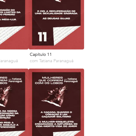
Capítulo 11
Paranaguá
com
Tatiana Paranaguá