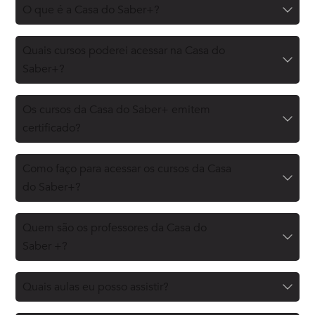
O que é a Casa do Saber+?
Quais cursos poderei acessar na Casa do
Saber+?
Os cursos da Casa do Saber+ emitem
certificado?
Como faço para acessar os cursos da Casa
do Saber+?
Quem são os professores da Casa do
Saber +?
Quais aulas eu posso assistir?