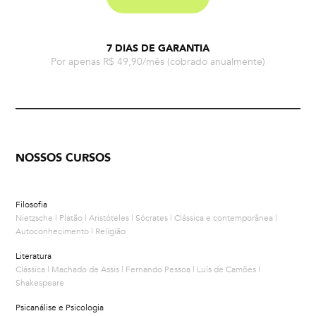
7 DIAS DE GARANTIA
Por apenas R$ 49,90/mês
(cobrado anualmente)
NOSSOS CURSOS
Filosofia
Nietzsche | Platão | Aristóteles | Sócrates | Clássica e contemporânea |
Autoconhecimento | Religião
Literatura
Clássica | Machado de Assis | Fernando Pessoa | Luís de Camões |
Shakespeare
Psicanálise e Psicologia