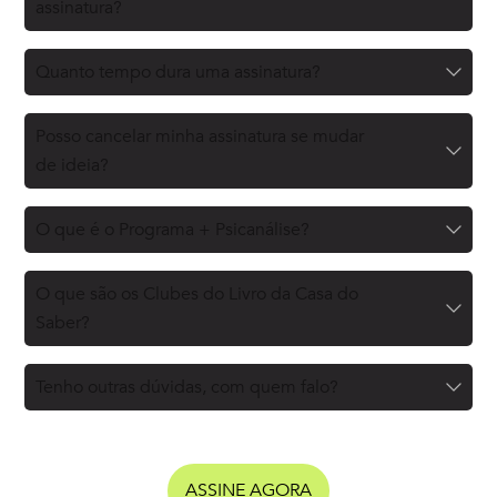
assinatura?
Quanto tempo dura uma assinatura?
Posso cancelar minha assinatura se mudar
de ideia?
O que é o Programa + Psicanálise?
O que são os Clubes do Livro da Casa do
Saber?
Tenho outras dúvidas, com quem falo?
ASSINE AGORA