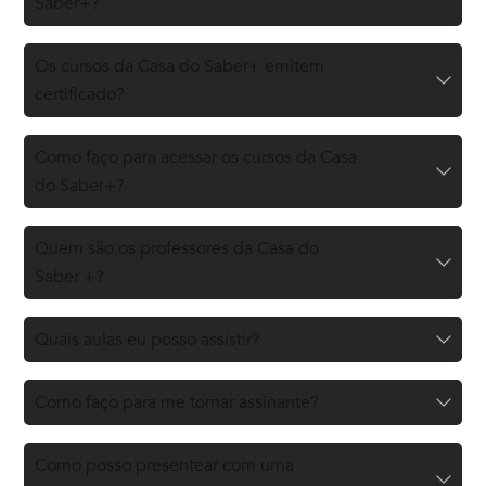
Saber+?
Os cursos da Casa do Saber+ emitem
certificado?
Como faço para acessar os cursos da Casa
do Saber+?
Quem são os professores da Casa do
Saber +?
Quais aulas eu posso assistir?
Como faço para me tornar assinante?
Como posso presentear com uma