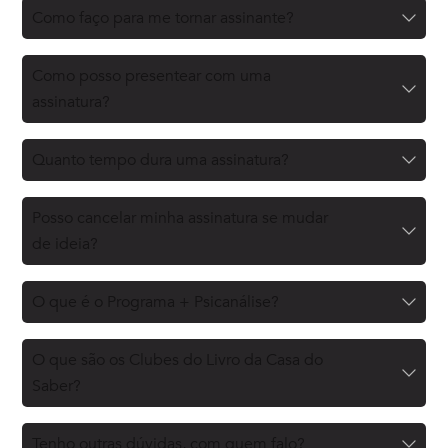
Como faço para me tornar assinante?
Como posso presentear com uma
assinatura?
Quanto tempo dura uma assinatura?
Posso cancelar minha assinatura se mudar
de ideia?
O que é o Programa + Psicanálise?
O que são os Clubes do Livro da Casa do
Saber?
Tenho outras dúvidas, com quem falo?