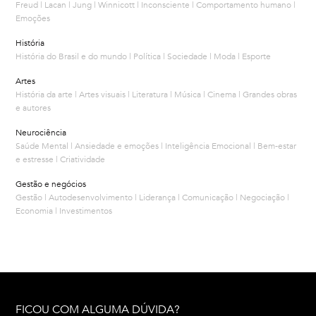
Freud | Lacan | Jung | Winnicott | Inconsciente | Comportamento humano |
Emoções
História
História do Brasil e do mundo | Política | Sociedade | Moda | Esporte
Artes
História da arte | Artes visuais | Literatura | Música | Cinema | Grandes obras
e autores
Neurociência
Saúde Mental | Ansiedade e emoções | Inteligência Emocional | Bem-estar
e estresse | Criatividade
Gestão e negócios
Gestão | Autodesenvolvimento | Liderança | Comunicação | Negociação |
Economia | Investimentos
FICOU COM ALGUMA DÚVIDA?