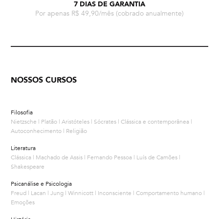
7 DIAS DE GARANTIA
Por apenas R$ 49,90/mês
(cobrado anualmente)
NOSSOS CURSOS
Filosofia
Nietzsche | Platão | Aristóteles | Sócrates | Clássica e contemporânea |
Autoconhecimento | Religião
Literatura
Clássica | Machado de Assis | Fernando Pessoa | Luís de Camões |
Shakespeare
Psicanálise e Psicologia
Freud | Lacan | Jung | Winnicott | Inconsciente | Comportamento humano |
Emoções