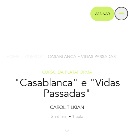
ASSINAR
HOME
CURSOS
CASABLANCA E VIDAS PASSADAS
|
|
CURSO DA PLATAFORMA
"Casablanca" e "Vidas
Passadas"
CAROL TILKIAN
2h 6 min
•
1 aula