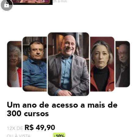
2h 6 min
Um ano de acesso a mais de
300 cursos
R$ 49,90
12X DE
OU À VISTA
R$ 538,92
↓10%