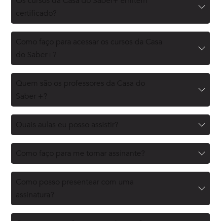
Os cursos da Casa do Saber+ emitem
certificado?
Como faço para acessar os cursos da Casa
do Saber+?
Quem são os professores da Casa do
Saber +?
Quais aulas eu posso assistir?
Como faço para me tornar assinante?
Como posso presentear com uma
assinatura?