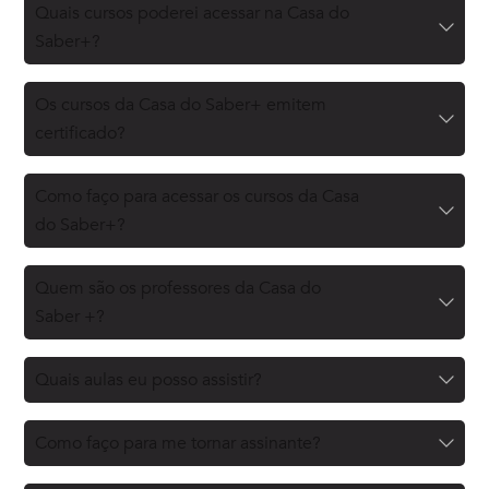
Quais cursos poderei acessar na Casa do
Saber+?
Os cursos da Casa do Saber+ emitem
certificado?
Como faço para acessar os cursos da Casa
do Saber+?
Quem são os professores da Casa do
Saber +?
Quais aulas eu posso assistir?
Como faço para me tornar assinante?