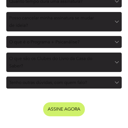
Quanto tempo dura uma assinatura?
Posso cancelar minha assinatura se mudar
de ideia?
O que é o Programa + Psicanálise?
O que são os Clubes do Livro da Casa do
Saber?
Tenho outras dúvidas, com quem falo?
ASSINE AGORA