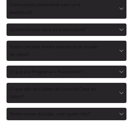
Como posso presentear com uma
assinatura?
Quanto tempo dura uma assinatura?
Posso cancelar minha assinatura se mudar
de ideia?
O que é o Programa + Psicanálise?
O que são os Clubes do Livro da Casa do
Saber?
Tenho outras dúvidas, com quem falo?