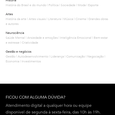
História
História do Brasil e do mundo | Política | Sociedade | Moda | Esporte
Artes
História da arte | Artes visuais | Literatura | Música | Cinema | Grandes obras
e autores
Neurociência
Saúde Mental | Ansiedade e emoções | Inteligência Emocional | Bem-estar
e estresse | Criatividade
Gestão e negócios
Gestão | Autodesenvolvimento | Liderança | Comunicação | Negociação |
Economia | Investimentos
FICOU COM ALGUMA DÚVIDA?
Atendimento digital a qualquer hora ou equipe
disponível de segunda à sexta-feira, das 10h às 19h.