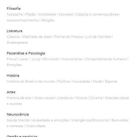
Filosofia
Nietzsche | Platão | Aristóteles | Sócrates | Clássica e contemporânea |
Autoconhecimento | Religião
Literatura
Clássica | Machado de Assis | Fernando Pessoa | Luís de Camões |
Shakespeare
Psicanálise e Psicologia
Freud | Lacan | Jung | Winnicott | Inconsciente | Comportamento humano |
Emoções
História
História do Brasil e do mundo | Política | Sociedade | Moda | Esporte
Artes
História da arte | Artes visuais | Literatura | Música | Cinema | Grandes obras
e autores
Neurociência
Saúde Mental | Ansiedade e emoções | Inteligência Emocional | Bem-estar
e estresse | Criatividade
Gestão e negócios