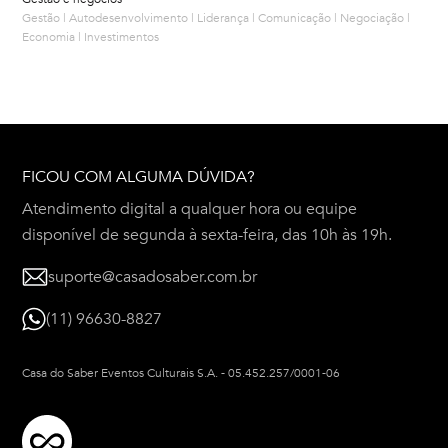
Gestão | Autodesenvolvimento | Liderança | Comunicação | Negociação |
Economia | Investimentos
FICOU COM ALGUMA DÚVIDA?
Atendimento digital a qualquer hora ou equipe
disponível de segunda à sexta-feira, das 10h às 19h.
suporte@casadosaber.com.br
(11) 96630-8827
Casa do Saber Eventos Culturais S.A.
-
05.452.257/0001-06