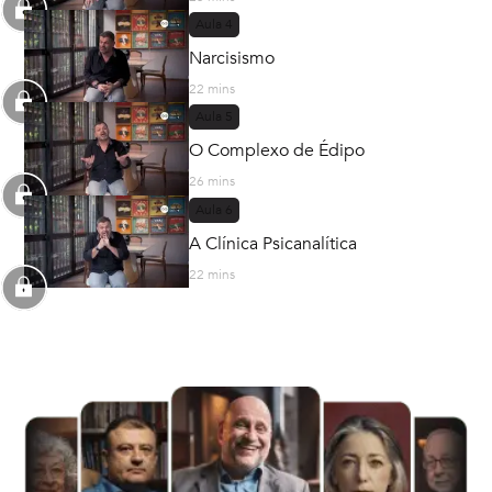
Aula
4
Narcisismo
22 mins
Aula
5
O Complexo de Édipo
26 mins
Aula
6
A Clínica Psicanalítica
22 mins