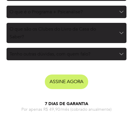
O que é o Programa + Psicanálise?
O que são os Clubes do Livro da Casa do
Saber?
Tenho outras dúvidas, com quem falo?
ASSINE AGORA
7 DIAS DE GARANTIA
Por apenas R$ 49,90/mês
(cobrado anualmente)