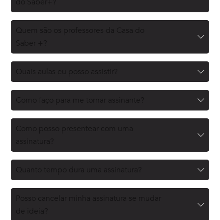
do Saber+?
Quem são os professores da Casa do
Saber +?
Quais aulas eu posso assistir?
Como faço para me tornar assinante?
Como posso presentear com uma
assinatura?
Quanto tempo dura uma assinatura?
Posso cancelar minha assinatura se mudar
de ideia?