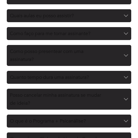
Quais aulas eu posso assistir?
Como faço para me tornar assinante?
Como posso presentear com uma
assinatura?
Quanto tempo dura uma assinatura?
Posso cancelar minha assinatura se mudar
de ideia?
O que é o Programa + Psicanálise?