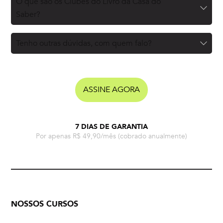
O que são os Clubes do Livro da Casa do
Saber?
Tenho outras dúvidas, com quem falo?
ASSINE AGORA
7 DIAS DE GARANTIA
Por apenas R$ 49,90/mês
(cobrado anualmente)
NOSSOS CURSOS