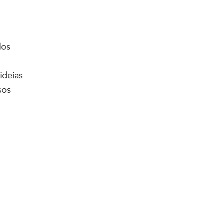
dos
ideias
sos