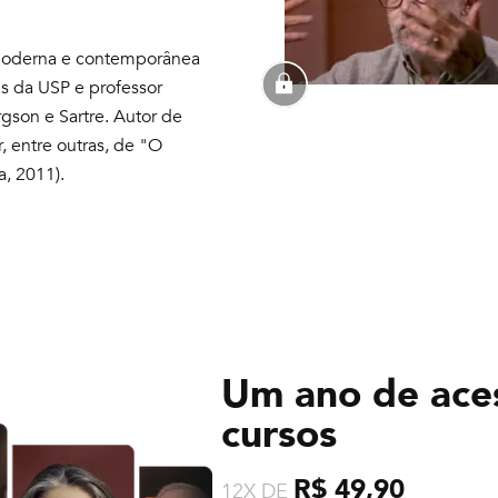
ia moderna e contemporânea
as da USP e professor
rgson e Sartre. Autor de
r, entre outras, de "O
, 2011).
Um ano de ace
cursos
R$ 49,90
12X DE