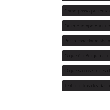
Como posso presentea
Quanto tempo dura uma
Posso cancelar minha a
O que é o Programa + 
O que são os Clubes d
Tenho outras dúvidas,