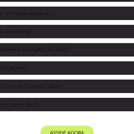
r com uma assinatura?
 assinatura?
ssinatura se mudar de ideia?
Psicanálise?
o Livro da Casa do Saber?
 com quem falo?
ASSINE AGORA