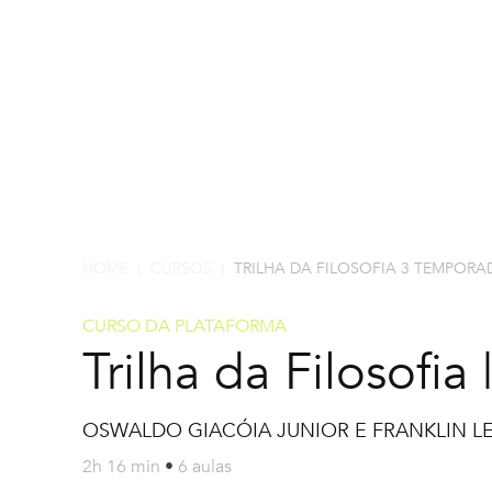
HOME
CURSOS
TRILHA DA FILOSOFIA 3 TEMPORA
|
|
CURSO DA PLATAFORMA
Trilha da Filosofi
OSWALDO GIACÓIA JUNIOR E FRANKLIN LE
2h 16 min
•
6 aulas