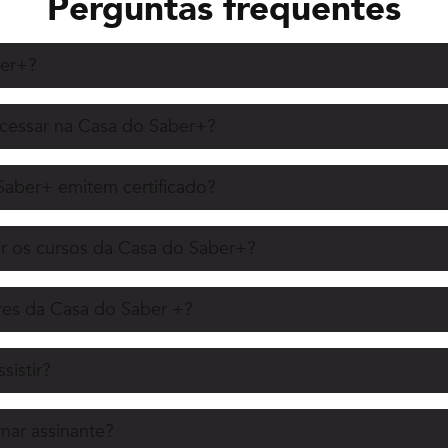
Perguntas frequentes
ber+?
acessar na Casa do Saber+?
Saber+ emitem certificado?
r os cursos da Casa do Saber+?
es da Casa do Saber +?
sistir?
nar assinante?