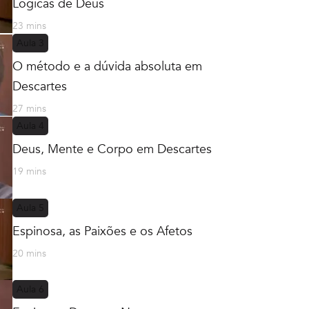
Lógicas de Deus
23 mins
Aula
3
O método e a dúvida absoluta em
Descartes
27 mins
Aula
4
Deus, Mente e Corpo em Descartes
19 mins
Aula
5
Espinosa, as Paixões e os Afetos
20 mins
Aula
6