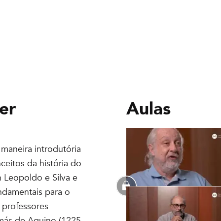
er
Aulas
maneira introdutória
ceitos da história do
n Leopoldo e Silva e
ndamentais para o
 professores
omás de Aquino (1225-