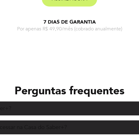
7 DIAS DE GARANTIA
Por apenas R$ 49,90/mês
(cobrado anualmente)
Perguntas frequentes
ber+?
acessar na Casa do Saber+?