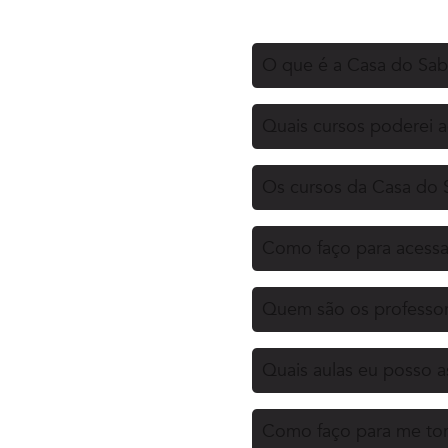
O que é a Casa do Sa
Quais cursos poderei 
Os cursos da Casa do 
Como faço para acessa
Quem são os professor
Quais aulas eu posso as
Como faço para me tor