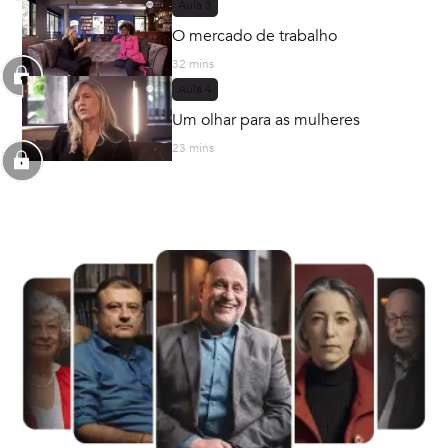
Aula
3
O mercado de trabalho
32 mins
Aula
4
Um olhar para as mulheres
23 mins