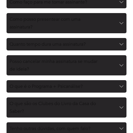
Como faço para me tornar assinante?
Como posso presentear com uma
assinatura?
Quanto tempo dura uma assinatura?
Posso cancelar minha assinatura se mudar
de ideia?
O que é o Programa + Psicanálise?
O que são os Clubes do Livro da Casa do
Saber?
Tenho outras dúvidas, com quem falo?