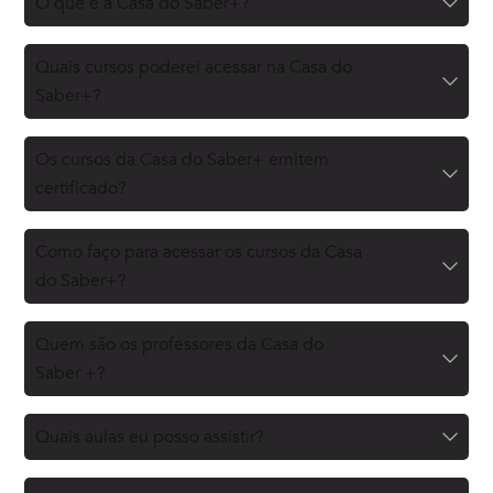
O que é a Casa do Saber+?
Quais cursos poderei acessar na Casa do
Saber+?
Os cursos da Casa do Saber+ emitem
certificado?
Como faço para acessar os cursos da Casa
do Saber+?
Quem são os professores da Casa do
Saber +?
Quais aulas eu posso assistir?