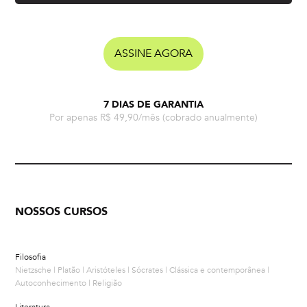
ASSINE AGORA
7 DIAS DE GARANTIA
Por apenas R$ 49,90/mês
(cobrado anualmente)
NOSSOS CURSOS
Filosofia
Nietzsche | Platão | Aristóteles | Sócrates | Clássica e contemporânea |
Autoconhecimento | Religião
Literatura