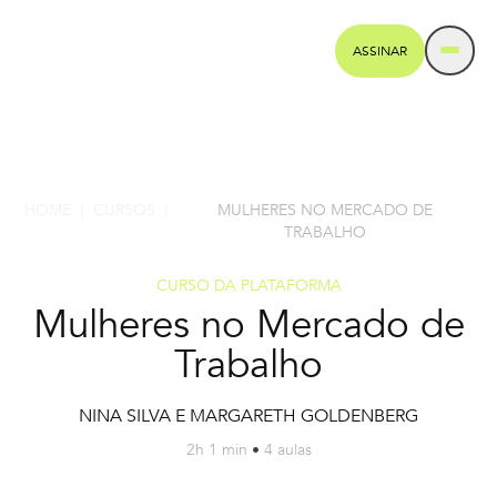
ASSINAR
HOME
CURSOS
MULHERES NO MERCADO DE
|
|
TRABALHO
CURSO DA PLATAFORMA
Mulheres no Mercado de
Trabalho
NINA SILVA E MARGARETH GOLDENBERG
2h 1 min
•
4 aulas