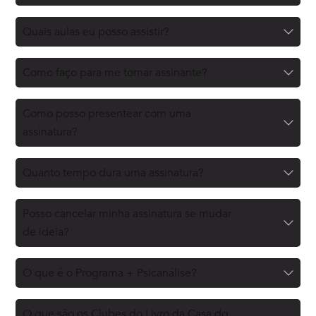
Quais aulas eu posso assistir?
Como faço para me tornar assinante?
Como posso presentear com uma
assinatura?
Quanto tempo dura uma assinatura?
Posso cancelar minha assinatura se mudar
de ideia?
O que é o Programa + Psicanálise?
O que são os Clubes do Livro da Casa do