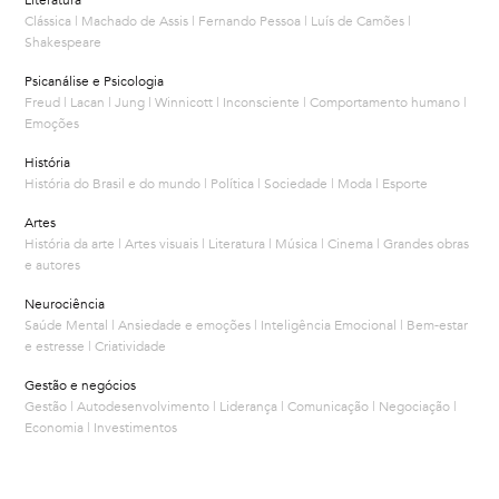
Clássica | Machado de Assis | Fernando Pessoa | Luís de Camões |
Shakespeare
Psicanálise e Psicologia
Freud | Lacan | Jung | Winnicott | Inconsciente | Comportamento humano |
Emoções
História
História do Brasil e do mundo | Política | Sociedade | Moda | Esporte
Artes
História da arte | Artes visuais | Literatura | Música | Cinema | Grandes obras
e autores
Neurociência
Saúde Mental | Ansiedade e emoções | Inteligência Emocional | Bem-estar
e estresse | Criatividade
Gestão e negócios
Gestão | Autodesenvolvimento | Liderança | Comunicação | Negociação |
Economia | Investimentos