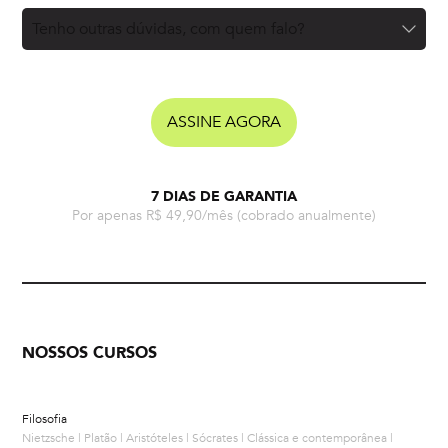
Tenho outras dúvidas, com quem falo?
ASSINE AGORA
7 DIAS DE GARANTIA
Por apenas R$ 49,90/mês
(cobrado anualmente)
NOSSOS CURSOS
Filosofia
Nietzsche | Platão | Aristóteles | Sócrates | Clássica e contemporânea |