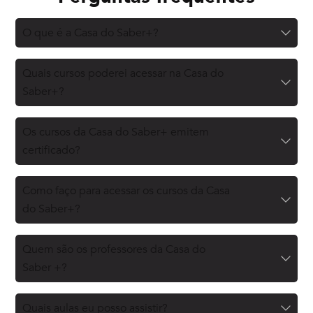
O que é a Casa do Saber+?
Quais cursos poderei acessar na Casa do
Saber+?
Os cursos da Casa do Saber+ emitem
certificado?
Como faço para acessar os cursos da Casa
do Saber+?
Quem são os professores da Casa do
Saber +?
Quais aulas eu posso assistir?