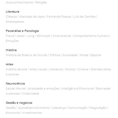
Autoconhecimento | Religião
Literatura
Clássica | Machado de Assis | Fernando Pessoa | Luís de Camões |
Shakespeare
Psicanálise e Psicologia
Freud | Lacan | Jung | Winnicott | Inconsciente | Comportamento humano |
Emoções
História
História do Brasil e do mundo | Política | Sociedade | Moda | Esporte
Artes
História da arte | Artes visuais | Literatura | Música | Cinema | Grandes obras
e autores
Neurociência
Saúde Mental | Ansiedade e emoções | Inteligência Emocional | Bem-estar
e estresse | Criatividade
Gestão e negócios
Gestão | Autodesenvolvimento | Liderança | Comunicação | Negociação |
Economia | Investimentos