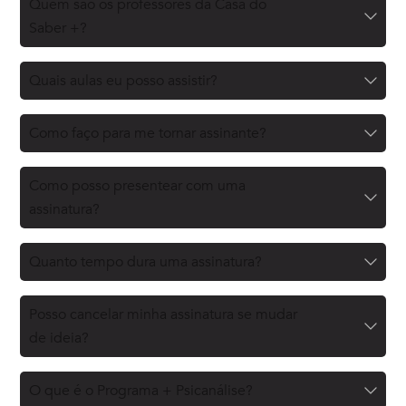
Quem são os professores da Casa do
Saber +?
Quais aulas eu posso assistir?
Como faço para me tornar assinante?
Como posso presentear com uma
assinatura?
Quanto tempo dura uma assinatura?
Posso cancelar minha assinatura se mudar
de ideia?
O que é o Programa + Psicanálise?