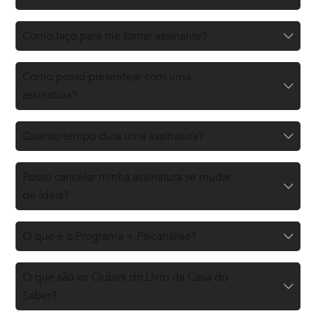
Como faço para me tornar assinante?
Como posso presentear com uma
assinatura?
Quanto tempo dura uma assinatura?
Posso cancelar minha assinatura se mudar
de ideia?
O que é o Programa + Psicanálise?
O que são os Clubes do Livro da Casa do
Saber?