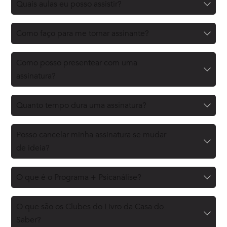
Quais aulas eu posso assistir?
Como faço para me tornar assinante?
Como posso presentear com uma
assinatura?
Quanto tempo dura uma assinatura?
Posso cancelar minha assinatura se mudar
de ideia?
O que é o Programa + Psicanálise?
O que são os Clubes do Livro da Casa do
Saber?