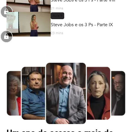
21 mins
Aula
9
Steve Jobs e os 3 Ps - Parte IX
23 mins