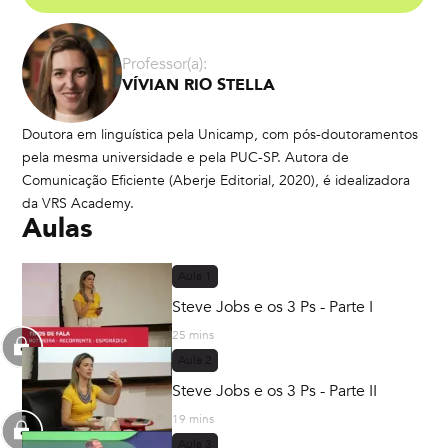
Professor(a):
VÍVIAN RIO STELLA
Doutora em linguística pela Unicamp, com pós-doutoramentos
pela mesma universidade e pela PUC-SP. Autora de
Comunicação Eficiente (Aberje Editorial, 2020), é idealizadora
da VRS Academy.
Aulas
Aula
1
Steve Jobs e os 3 Ps - Parte I
25 mins
Aula
2
Steve Jobs e os 3 Ps - Parte II
19 mins
Aula
3