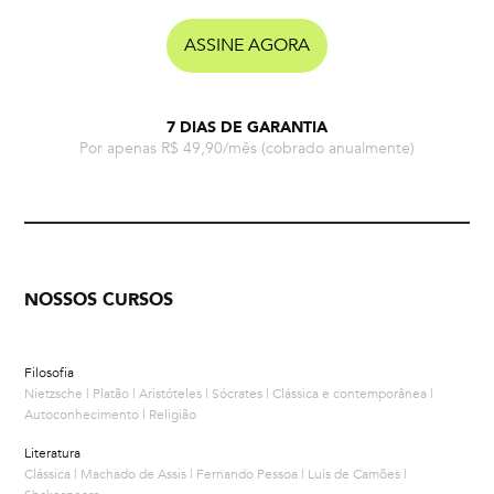
ASSINE AGORA
7 DIAS DE GARANTIA
Por apenas R$ 49,90/mês
(cobrado anualmente)
NOSSOS CURSOS
Filosofia
Nietzsche | Platão | Aristóteles | Sócrates | Clássica e contemporânea |
Autoconhecimento | Religião
Literatura
Clássica | Machado de Assis | Fernando Pessoa | Luís de Camões |