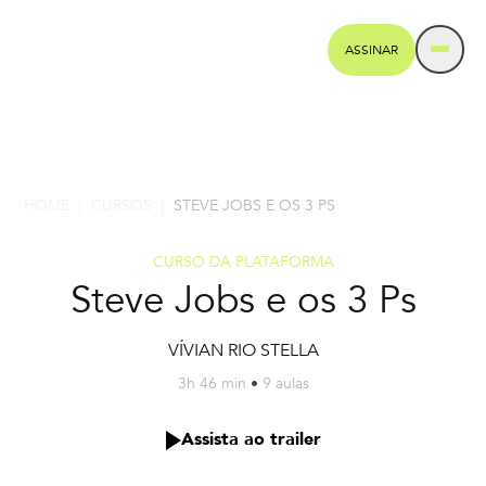
ASSINAR
HOME
CURSOS
STEVE JOBS E OS 3 PS
|
|
CURSO DA PLATAFORMA
Steve Jobs e os 3 Ps
VÍVIAN RIO STELLA
3h 46 min
•
9 aulas
Assista ao trailer