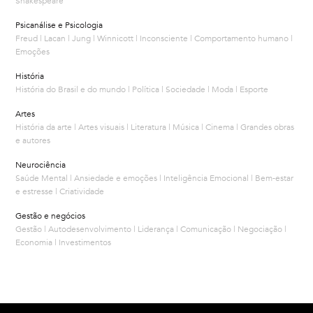
Shakespeare
Psicanálise e Psicologia
Freud | Lacan | Jung | Winnicott | Inconsciente | Comportamento humano |
Emoções
História
História do Brasil e do mundo | Política | Sociedade | Moda | Esporte
Artes
História da arte | Artes visuais | Literatura | Música | Cinema | Grandes obras
e autores
Neurociência
Saúde Mental | Ansiedade e emoções | Inteligência Emocional | Bem-estar
e estresse | Criatividade
Gestão e negócios
Gestão | Autodesenvolvimento | Liderança | Comunicação | Negociação |
Economia | Investimentos