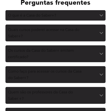
Perguntas frequentes
O que é a Casa do Saber+?
Quais cursos poderei acessar na Casa do
Saber+?
Os cursos da Casa do Saber+ emitem
certificado?
Como faço para acessar os cursos da Casa
do Saber+?
Quem são os professores da Casa do
Saber +?