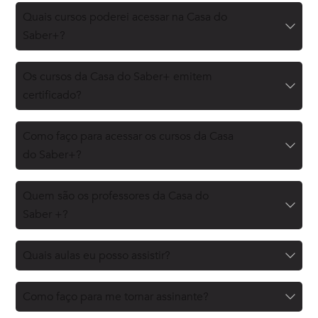
Quais cursos poderei acessar na Casa do
Saber+?
Os cursos da Casa do Saber+ emitem
certificado?
Como faço para acessar os cursos da Casa
do Saber+?
Quem são os professores da Casa do
Saber +?
Quais aulas eu posso assistir?
Como faço para me tornar assinante?