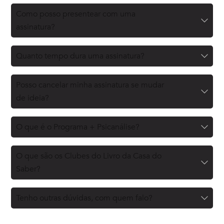
Como posso presentear com uma
assinatura?
Quanto tempo dura uma assinatura?
Posso cancelar minha assinatura se mudar
de ideia?
O que é o Programa + Psicanálise?
O que são os Clubes do Livro da Casa do
Saber?
Tenho outras dúvidas, com quem falo?