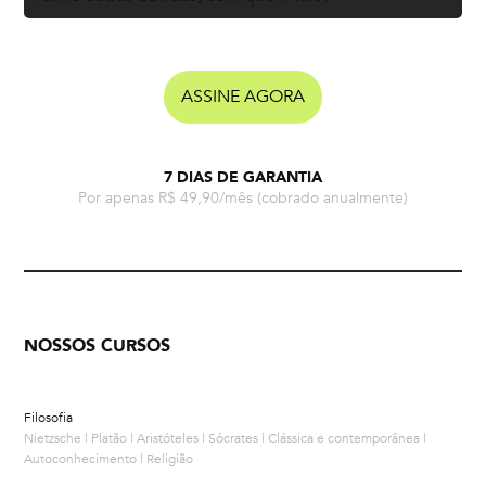
ASSINE AGORA
7 DIAS DE GARANTIA
Por apenas R$ 49,90/mês
(cobrado anualmente)
NOSSOS CURSOS
Filosofia
Nietzsche | Platão | Aristóteles | Sócrates | Clássica e contemporânea |
Autoconhecimento | Religião