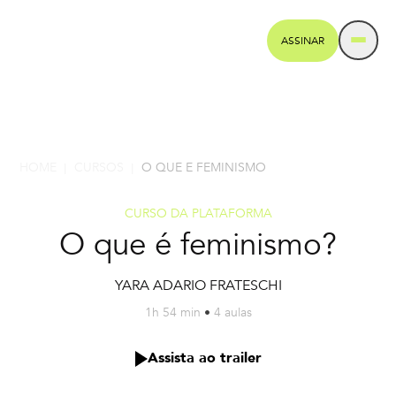
ASSINAR
HOME
CURSOS
O QUE E FEMINISMO
|
|
CURSO DA PLATAFORMA
O que é feminismo?
YARA ADARIO FRATESCHI
1h 54 min
•
4 aulas
Assista ao trailer