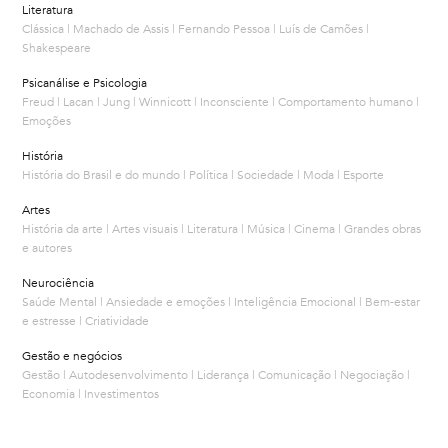
Literatura
Clássica | Machado de Assis | Fernando Pessoa | Luís de Camões |
Shakespeare
Psicanálise e Psicologia
Freud | Lacan | Jung | Winnicott | Inconsciente | Comportamento humano |
Emoções
História
História do Brasil e do mundo | Política | Sociedade | Moda | Esporte
Artes
História da arte | Artes visuais | Literatura | Música | Cinema | Grandes obras
e autores
Neurociência
Saúde Mental | Ansiedade e emoções | Inteligência Emocional | Bem-estar
e estresse | Criatividade
Gestão e negócios
Gestão | Autodesenvolvimento | Liderança | Comunicação | Negociação |
Economia | Investimentos