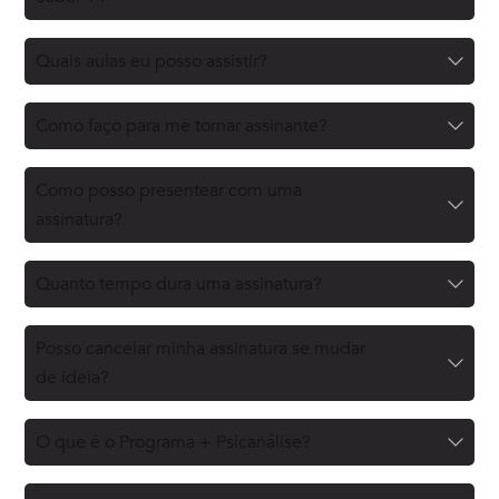
Quais aulas eu posso assistir?
Como faço para me tornar assinante?
Como posso presentear com uma
assinatura?
Quanto tempo dura uma assinatura?
Posso cancelar minha assinatura se mudar
de ideia?
O que é o Programa + Psicanálise?