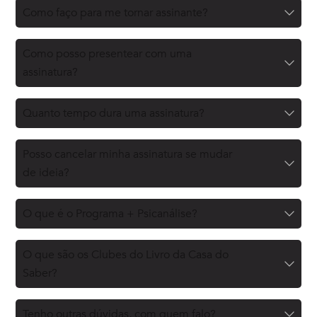
Como faço para me tornar assinante?
Como posso presentear com uma
assinatura?
Quanto tempo dura uma assinatura?
Posso cancelar minha assinatura se mudar
de ideia?
O que é o Programa + Psicanálise?
O que são os Clubes do Livro da Casa do
Saber?
Tenho outras dúvidas, com quem falo?