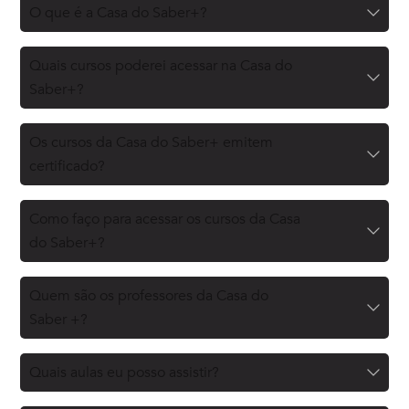
O que é a Casa do Saber+?
Quais cursos poderei acessar na Casa do
Saber+?
Os cursos da Casa do Saber+ emitem
certificado?
Como faço para acessar os cursos da Casa
do Saber+?
Quem são os professores da Casa do
Saber +?
Quais aulas eu posso assistir?