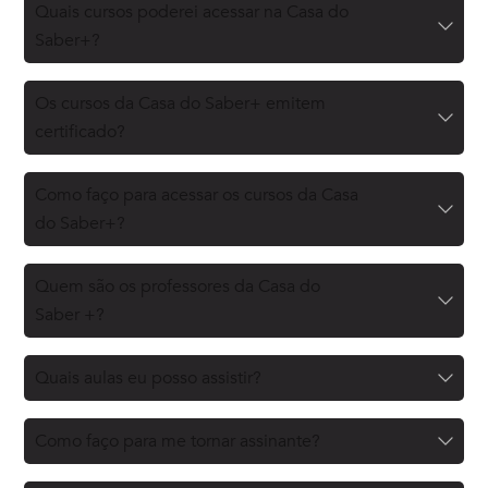
Quais cursos poderei acessar na Casa do
Saber+?
Os cursos da Casa do Saber+ emitem
certificado?
Como faço para acessar os cursos da Casa
do Saber+?
Quem são os professores da Casa do
Saber +?
Quais aulas eu posso assistir?
Como faço para me tornar assinante?