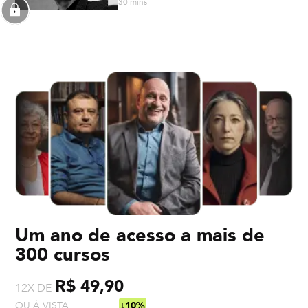
30 mins
Um ano de acesso a mais de
300 cursos
R$ 49,90
12X DE
OU À VISTA
R$ 538,92
↓10%