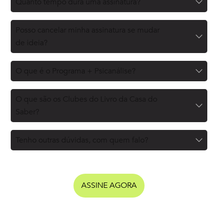
Quanto tempo dura uma assinatura?
Posso cancelar minha assinatura se mudar
de ideia?
O que é o Programa + Psicanálise?
O que são os Clubes do Livro da Casa do
Saber?
Tenho outras dúvidas, com quem falo?
ASSINE AGORA