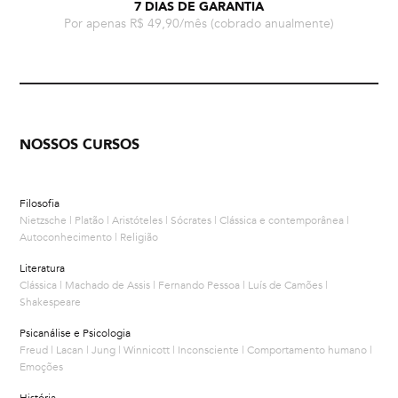
7 DIAS DE GARANTIA
Por apenas R$ 49,90/mês
(cobrado anualmente)
NOSSOS CURSOS
Filosofia
Nietzsche | Platão | Aristóteles | Sócrates | Clássica e contemporânea |
Autoconhecimento | Religião
Literatura
Clássica | Machado de Assis | Fernando Pessoa | Luís de Camões |
Shakespeare
Psicanálise e Psicologia
Freud | Lacan | Jung | Winnicott | Inconsciente | Comportamento humano |
Emoções