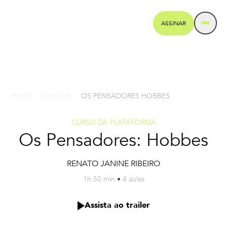
ASSINAR
HOME
CURSOS
OS PENSADORES HOBBES
|
|
CURSO DA PLATAFORMA
Os Pensadores: Hobbes
RENATO JANINE RIBEIRO
1h 50 min
•
4 aulas
Assista ao trailer