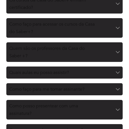
certificado?
Como faço para acessar os cursos da Casa
do Saber+?
Quem são os professores da Casa do
Saber +?
Quais aulas eu posso assistir?
Como faço para me tornar assinante?
Como posso presentear com uma
assinatura?