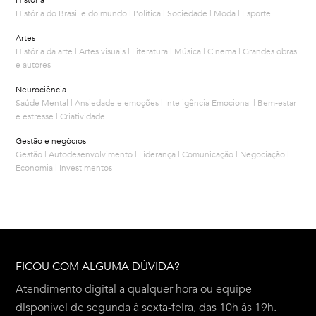
História
História do Brasil e do mundo | Política | Sociedade | Moda | Esporte
Artes
História da arte | Artes visuais | Literatura | Música | Cinema | Grandes obras
e autores
Neurociência
Saúde Mental | Ansiedade e emoções | Inteligência Emocional | Bem-estar
e estresse | Criatividade
Gestão e negócios
Gestão | Autodesenvolvimento | Liderança | Comunicação | Negociação |
Economia | Investimentos
FICOU COM ALGUMA DÚVIDA?
Atendimento digital a qualquer hora ou equipe
disponível de segunda à sexta-feira, das 10h às 19h.