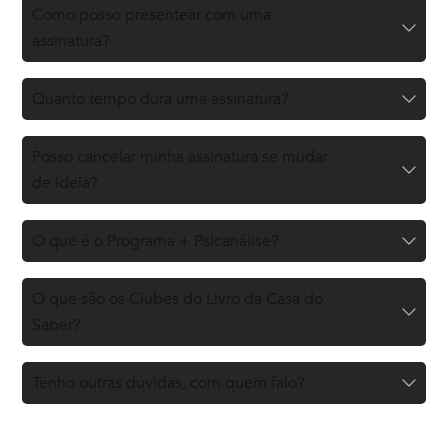
Como posso presentear com uma
assinatura?
Quanto tempo dura uma assinatura?
Posso cancelar minha assinatura se mudar
de ideia?
O que é o Programa + Psicanálise?
O que são os Clubes do Livro da Casa do
Saber?
Tenho outras dúvidas, com quem falo?