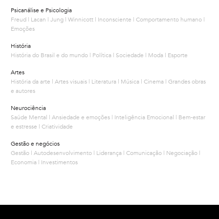
Psicanálise e Psicologia
Freud | Lacan | Jung | Winnicott | Inconsciente | Comportamento humano |
Emoções
História
História do Brasil e do mundo | Política | Sociedade | Moda | Esporte
Artes
História da arte | Artes visuais | Literatura | Música | Cinema | Grandes obras
e autores
Neurociência
Saúde Mental | Ansiedade e emoções | Inteligência Emocional | Bem-estar
e estresse | Criatividade
Gestão e negócios
Gestão | Autodesenvolvimento | Liderança | Comunicação | Negociação |
Economia | Investimentos