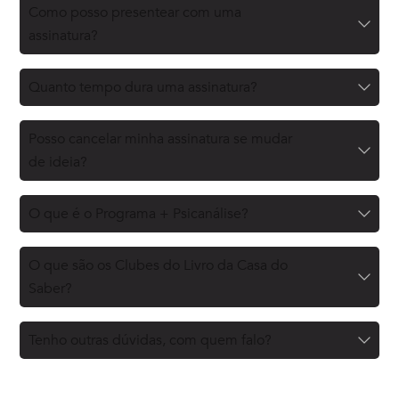
Como posso presentear com uma
assinatura?
Quanto tempo dura uma assinatura?
Posso cancelar minha assinatura se mudar
de ideia?
O que é o Programa + Psicanálise?
O que são os Clubes do Livro da Casa do
Saber?
Tenho outras dúvidas, com quem falo?