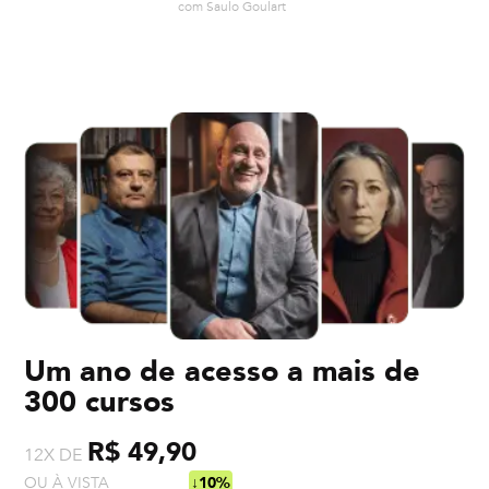
com
Saulo Goulart
Um ano de acesso a mais de
300 cursos
R$ 49,90
12X DE
OU À VISTA
R$ 538,92
↓10%