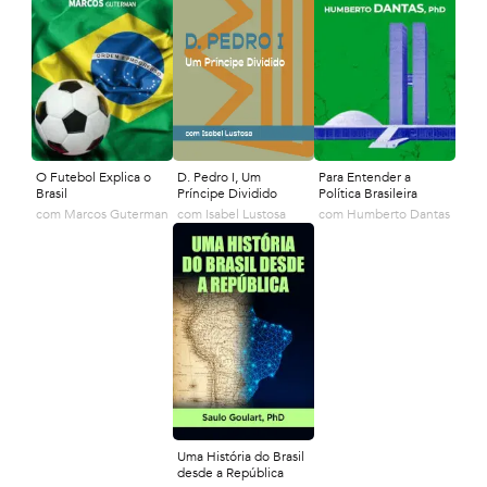
O Futebol Explica o
D. Pedro I, Um
Para Entender a
Brasil
Príncipe Dividido
Política Brasileira
com
Marcos Guterman
com
Isabel Lustosa
com
Humberto Dantas
Uma História do Brasil
desde a República