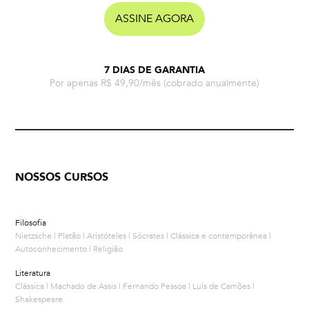
ASSINE AGORA
7 DIAS DE GARANTIA
Por apenas R$ 49,90/mês
(cobrado anualmente)
NOSSOS CURSOS
Filosofia
Nietzsche | Platão | Aristóteles | Sócrates | Clássica e contemporânea |
Autoconhecimento | Religião
Literatura
Clássica | Machado de Assis | Fernando Pessoa | Luís de Camões |
Shakespeare