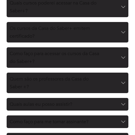
Quais cursos poderei acessar na Casa do
Saber+?
Os cursos da Casa do Saber+ emitem
certificado?
Como faço para acessar os cursos da Casa
do Saber+?
Quem são os professores da Casa do
Saber +?
Quais aulas eu posso assistir?
Como faço para me tornar assinante?