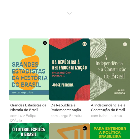
Grandes Estadistas da
Da República à
A Independência e a
História do Brasil
Redemocratização
Construção do Brasil
com
Luiz Felipe
com
Jorge Ferreira
com
Isabel Lustosa
D’Ávila