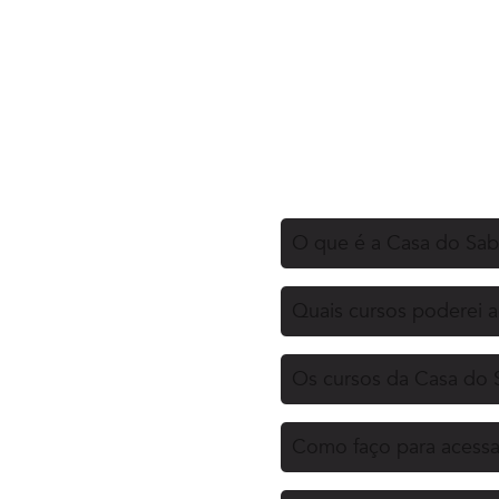
O que é a Casa do Sa
Quais cursos poderei 
Os cursos da Casa do 
Como faço para acessa