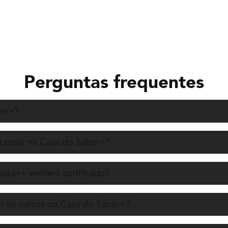
Perguntas frequentes
ber+?
acessar na Casa do Saber+?
Saber+ emitem certificado?
r os cursos da Casa do Saber+?