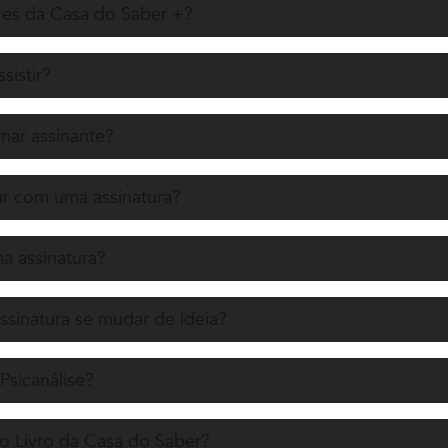
es da Casa do Saber +?
sistir?
nar assinante?
r com uma assinatura?
 assinatura?
ssinatura se mudar de ideia?
Psicanálise?
o Livro da Casa do Saber?