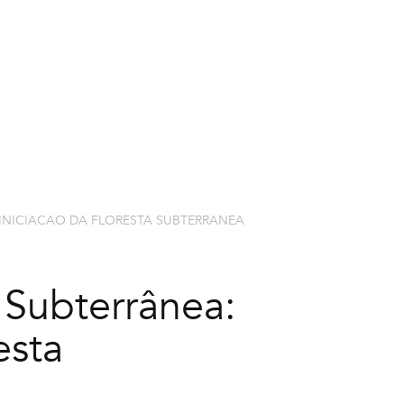
EXPLORAR CURSOS
NOSSOS PR
 INICIACAO DA FLORESTA SUBTERRANEA
 Subterrânea:
esta