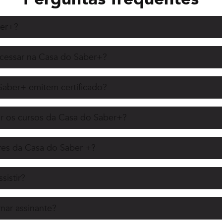
ber+?
acessar na Casa do Saber+?
Saber+ emitem certificado?
r os cursos da Casa do Saber+?
es da Casa do Saber +?
sistir?
nar assinante?