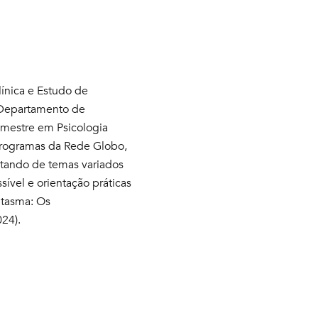
línica e Estudo de
o Departamento de
 mestre em Psicologia
 programas da Rede Globo,
atando de temas variados
ível e orientação práticas
ntasma: Os
024).