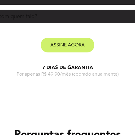
 com quem falo?
ASSINE AGORA
7 DIAS DE GARANTIA
Por apenas R$ 49,90/mês
(cobrado anualmente)
Perguntas frequentes