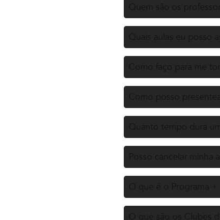
Quem são os professor
Quais aulas eu posso as
Como faço para me tor
Como posso presentea
Quanto tempo dura uma
Posso cancelar minha a
O que é o Programa + 
O que são os Clubes d