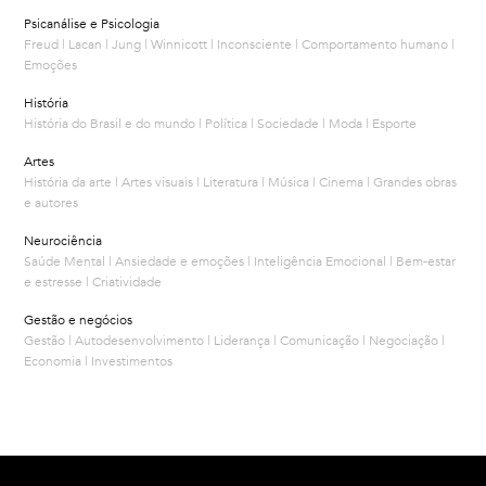
Psicanálise e Psicologia
Freud | Lacan | Jung | Winnicott | Inconsciente | Comportamento humano |
Emoções
História
História do Brasil e do mundo | Política | Sociedade | Moda | Esporte
Artes
História da arte | Artes visuais | Literatura | Música | Cinema | Grandes obras
e autores
Neurociência
Saúde Mental | Ansiedade e emoções | Inteligência Emocional | Bem-estar
e estresse | Criatividade
Gestão e negócios
Gestão | Autodesenvolvimento | Liderança | Comunicação | Negociação |
Economia | Investimentos