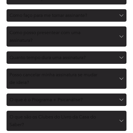
Como faço para me tornar assinante?
Como posso presentear com uma
assinatura?
Quanto tempo dura uma assinatura?
Posso cancelar minha assinatura se mudar
de ideia?
O que é o Programa + Psicanálise?
O que são os Clubes do Livro da Casa do
Saber?