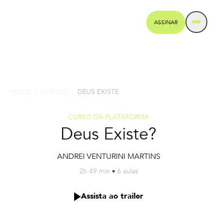
ASSINAR
HOME
CURSOS
DEUS EXISTE
|
|
CURSO DA PLATAFORMA
Deus Existe?
ANDREI VENTURINI MARTINS
2h 49 min
•
6 aulas
Assista ao trailer