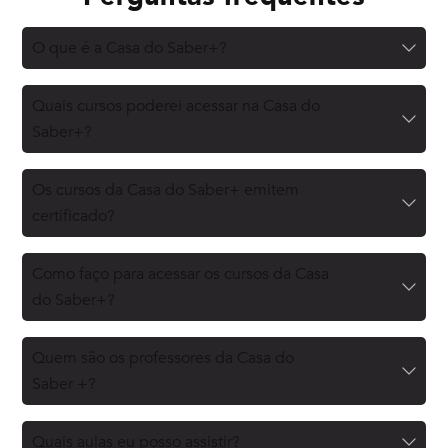
O que é a Casa do Saber+?
Quais cursos poderei acessar na Casa do
Saber+?
Os cursos da Casa do Saber+ emitem
certificado?
Como faço para acessar os cursos da Casa
do Saber+?
Quem são os professores da Casa do
Saber +?
Quais aulas eu posso assistir?