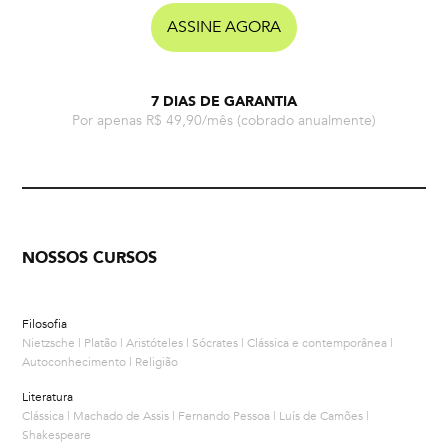
ASSINE AGORA
7 DIAS DE GARANTIA
Por apenas R$ 49,90/mês
(cobrado anualmente)
NOSSOS CURSOS
Filosofia
Nietzsche | Platão | Aristóteles | Sócrates | Clássica e contemporânea |
Autoconhecimento | Religião
Literatura
Clássica | Machado de Assis | Fernando Pessoa | Luís de Camões |
Shakespeare