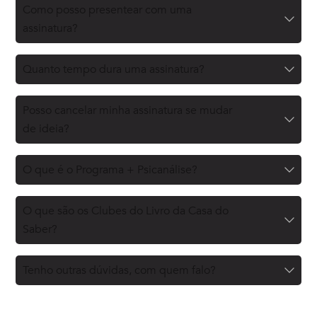
Como posso presentear com uma
assinatura?
Quanto tempo dura uma assinatura?
Posso cancelar minha assinatura se mudar
de ideia?
O que é o Programa + Psicanálise?
O que são os Clubes do Livro da Casa do
Saber?
Tenho outras dúvidas, com quem falo?