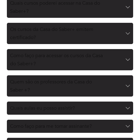
Quais cursos poderei acessar na Casa do
Saber+?
Os cursos da Casa do Saber+ emitem
certificado?
Como faço para acessar os cursos da Casa
do Saber+?
Quem são os professores da Casa do
Saber +?
Quais aulas eu posso assistir?
Como faço para me tornar assinante?