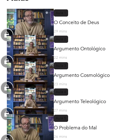
Aula
1
O Conceito de Deus
29 mins
Aula
2
Argumento Ontológico
22 mins
Aula
3
Argumento Cosmológico
23 mins
Aula
4
Argumento Teleológico
27 mins
Aula
5
O Problema do Mal
26 mins