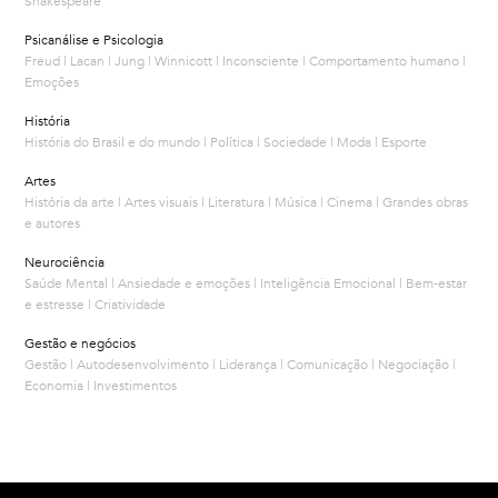
Shakespeare
Psicanálise e Psicologia
Freud | Lacan | Jung | Winnicott | Inconsciente | Comportamento humano |
Emoções
História
História do Brasil e do mundo | Política | Sociedade | Moda | Esporte
Artes
História da arte | Artes visuais | Literatura | Música | Cinema | Grandes obras
e autores
Neurociência
Saúde Mental | Ansiedade e emoções | Inteligência Emocional | Bem-estar
e estresse | Criatividade
Gestão e negócios
Gestão | Autodesenvolvimento | Liderança | Comunicação | Negociação |
Economia | Investimentos