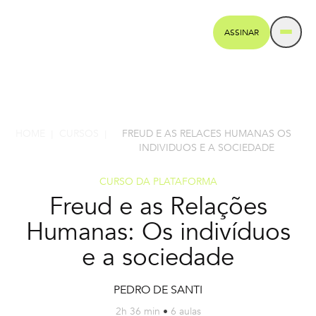
ASSINAR
HOME
CURSOS
FREUD E AS RELACES HUMANAS OS
|
|
INDIVIDUOS E A SOCIEDADE
CURSO DA PLATAFORMA
Freud e as Relações
Humanas: Os indivíduos
e a sociedade
PEDRO DE SANTI
2h 36 min
•
6 aulas