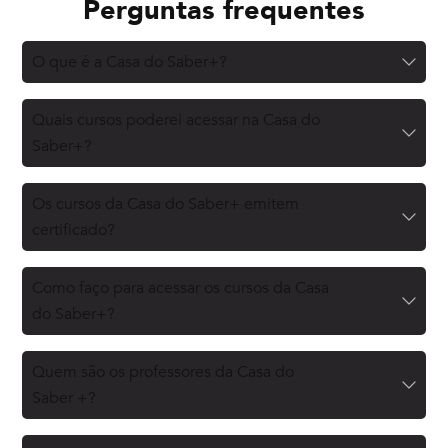
Perguntas frequentes
O que é a Casa do Saber+?
Quais cursos poderei acessar na Casa do
Saber+?
Os cursos da Casa do Saber+ emitem
certificado?
Como faço para acessar os cursos da Casa
do Saber+?
Quem são os professores da Casa do
Saber +?