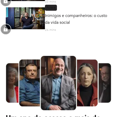
33 mins
Aula
6
Inimigos e companheiros: o custo
da vida social
26 mins