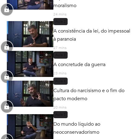
moralismo
24 mins
Aula
2
A consistência da lei, do impessoal
à paranoia
27 mins
Aula
3
A concretude da guerra
23 mins
Aula
4
Cultura do narcisismo e o fim do
pacto moderno
20 mins
Aula
5
Do mundo líquido ao
neoconservadorismo