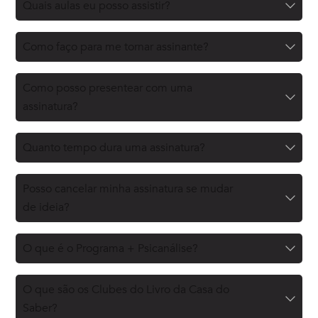
Quais aulas eu posso assistir?
Como faço para me tornar assinante?
Como posso presentear com uma
assinatura?
Quanto tempo dura uma assinatura?
Posso cancelar minha assinatura se mudar
de ideia?
O que é o Programa + Psicanálise?
O que são os Clubes do Livro da Casa do
Saber?