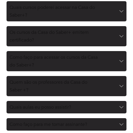
Quais cursos poderei acessar na Casa do
Saber+?
Os cursos da Casa do Saber+ emitem
certificado?
Como faço para acessar os cursos da Casa
do Saber+?
Quem são os professores da Casa do
Saber +?
Quais aulas eu posso assistir?
Como faço para me tornar assinante?