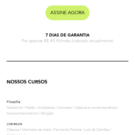
ASSINE AGORA
7 DIAS DE GARANTIA
Por apenas R$ 49,90/mês
(cobrado anualmente)
NOSSOS CURSOS
Filosofia
Nietzsche | Platão | Aristóteles | Sócrates | Clássica e contemporânea |
Autoconhecimento | Religião
Literatura
Clássica | Machado de Assis | Fernando Pessoa | Luís de Camões |