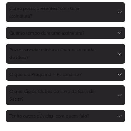
Como posso presentear com uma
assinatura?
Quanto tempo dura uma assinatura?
Posso cancelar minha assinatura se mudar
de ideia?
O que é o Programa + Psicanálise?
O que são os Clubes do Livro da Casa do
Saber?
Tenho outras dúvidas, com quem falo?