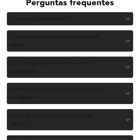
Perguntas frequentes
O que é a Casa do Saber+?
Quais cursos poderei acessar na Casa do
Saber+?
Os cursos da Casa do Saber+ emitem
certificado?
Como faço para acessar os cursos da Casa
do Saber+?
Quem são os professores da Casa do
Saber +?