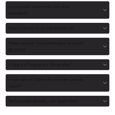
Como posso presentear com uma
assinatura?
Quanto tempo dura uma assinatura?
Posso cancelar minha assinatura se mudar
de ideia?
O que é o Programa + Psicanálise?
O que são os Clubes do Livro da Casa do
Saber?
Tenho outras dúvidas, com quem falo?