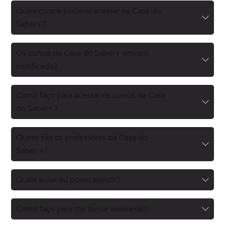
Quais cursos poderei acessar na Casa do
Saber+?
Os cursos da Casa do Saber+ emitem
certificado?
Como faço para acessar os cursos da Casa
do Saber+?
Quem são os professores da Casa do
Saber +?
Quais aulas eu posso assistir?
Como faço para me tornar assinante?