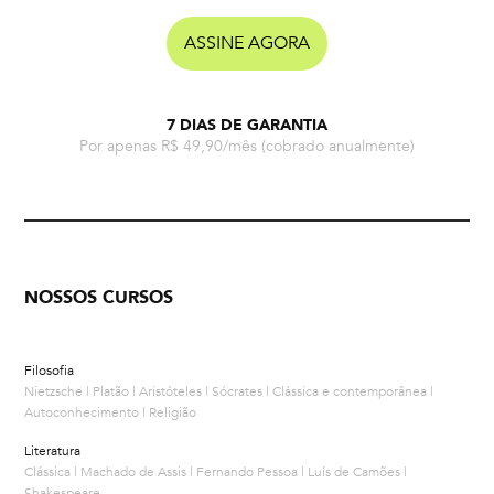
ASSINE AGORA
7 DIAS DE GARANTIA
Por apenas R$ 49,90/mês
(cobrado anualmente)
NOSSOS CURSOS
Filosofia
Nietzsche | Platão | Aristóteles | Sócrates | Clássica e contemporânea |
Autoconhecimento | Religião
Literatura
Clássica | Machado de Assis | Fernando Pessoa | Luís de Camões |
Shakespeare