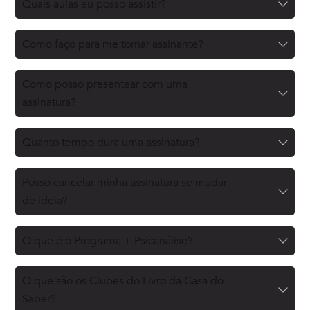
Quais aulas eu posso assistir?
Como faço para me tornar assinante?
Como posso presentear com uma
assinatura?
Quanto tempo dura uma assinatura?
Posso cancelar minha assinatura se mudar
de ideia?
O que é o Programa + Psicanálise?
O que são os Clubes do Livro da Casa do
Saber?