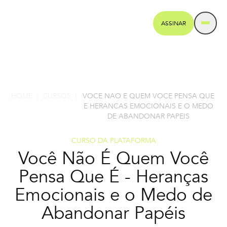
ASSINAR
HOME
CURSOS
VOCE NAO E QUEM VOCE PENSA QUE
|
|
E HERANCAS EMOCIONAIS E O MEDO
DE ABANDONAR PAPEIS
CURSO DA PLATAFORMA
Você Não É Quem Você
Pensa Que É - Heranças
Emocionais e o Medo de
Abandonar Papéis