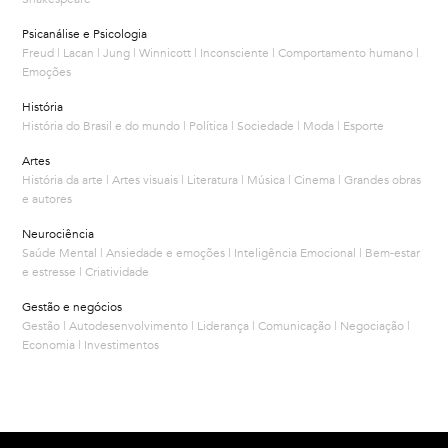
Psicanálise e Psicologia
Freud | Lacan | Jung | Winnicott | Inconsciente | Comportamento humano |
Emoções
História
História do Brasil e do mundo | Política | Sociedade | Moda | Esporte
Artes
História da arte | Artes visuais | Literatura | Música | Cinema | Grandes obras
e autores
Neurociência
Saúde Mental | Ansiedade e emoções | Inteligência Emocional | Bem-estar
e estresse | Criatividade
Gestão e negócios
Gestão | Autodesenvolvimento | Liderança | Comunicação | Negociação |
Economia | Investimentos