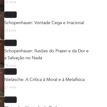
22 mins
Aula
3
Schopenhauer: Vontade Cega e Irracional
23 mins
Aula
4
Schopenhauer: Ilusões do Prazer e da Dor e
a Salvação no Nada
18 mins
Aula
5
Nietzsche: A Crítica à Moral e à Metafísica
21 mins
Aula
6