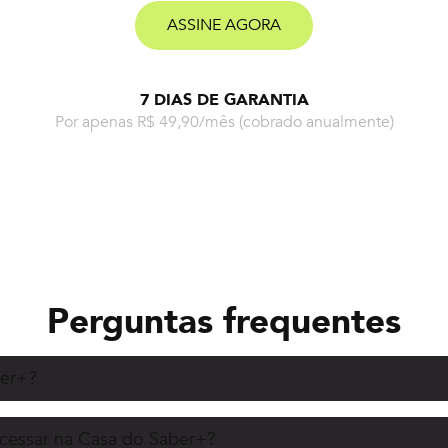
ASSINE AGORA
7 DIAS DE GARANTIA
Por apenas R$ 49,90/mês
(cobrado anualmente)
Perguntas frequentes
ber+?
acessar na Casa do Saber+?