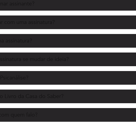
nar assinante?
r com uma assinatura?
 assinatura?
ssinatura se mudar de ideia?
Psicanálise?
o Livro da Casa do Saber?
 com quem falo?