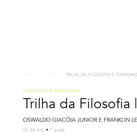
HOME
CURSOS
TRILHA DA FILOSOFIA 5 TEMPORA
|
|
CURSO DA PLATAFORMA
Trilha da Filosofi
OSWALDO GIACÓIA JUNIOR E FRANKLIN LE
2h 38 min
•
7 aulas