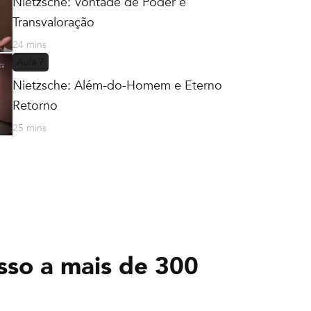
Nietzsche: Vontade de Poder e
Transvaloração
24 mins
Aula
7
Nietzsche: Além-do-Homem e Eterno
Retorno
25 mins
sso a mais de 300