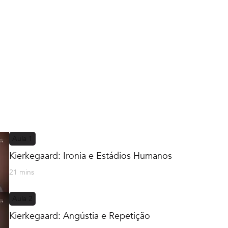
Aula
1
Kierkegaard: Ironia e Estádios Humanos
21 mins
Aula
2
Kierkegaard: Angústia e Repetição