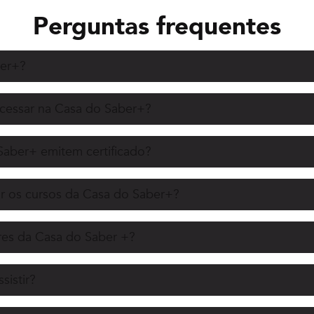
Perguntas frequentes
ber+?
acessar na Casa do Saber+?
Saber+ emitem certificado?
r os cursos da Casa do Saber+?
es da Casa do Saber +?
sistir?