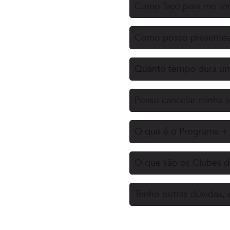
Como faço para me tor
Como posso presentea
Quanto tempo dura uma
Posso cancelar minha a
O que é o Programa + 
O que são os Clubes d
Tenho outras dúvidas,