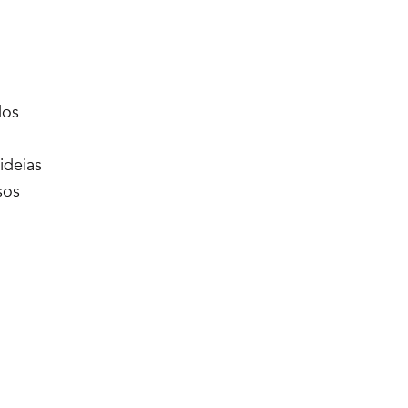
dos
ideias
sos