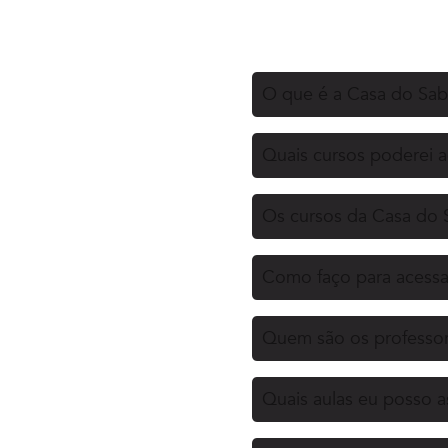
O que é a Casa do Sa
Quais cursos poderei 
Os cursos da Casa do 
Como faço para acessa
Quem são os professor
Quais aulas eu posso as