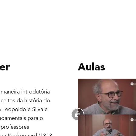
er
Aulas
maneira introdutória
ceitos da história do
n Leopoldo e Silva e
ndamentais para o
 professores
ren Kierkegaard (1813-