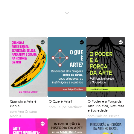
Quando a Arte é
O Que é Arte?
O Poder e a Força da
Genial
Arte: Política, Natureza
com
Felipe Martinez
e Sociedade
com
Ana Cristina
Nadruz
com
Galciani Neves