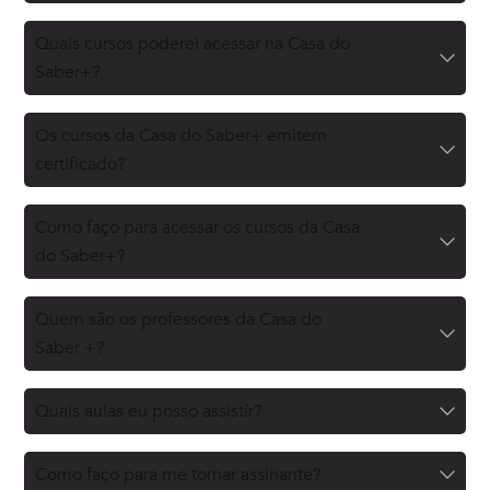
Quais cursos poderei acessar na Casa do
Saber+?
Os cursos da Casa do Saber+ emitem
certificado?
Como faço para acessar os cursos da Casa
do Saber+?
Quem são os professores da Casa do
Saber +?
Quais aulas eu posso assistir?
Como faço para me tornar assinante?