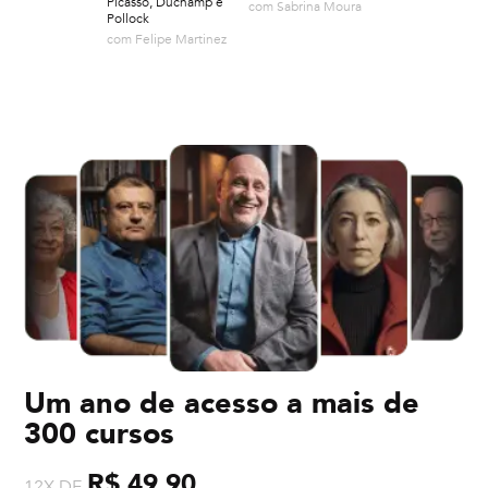
Picasso, Duchamp e
com
Sabrina Moura
Pollock
com
Felipe Martinez
Um ano de acesso a mais de
300 cursos
R$ 49,90
12X DE