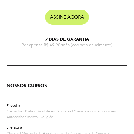
ASSINE AGORA
7 DIAS DE GARANTIA
Por apenas R$ 49,90/mês
(cobrado anualmente)
NOSSOS CURSOS
Filosofia
Nietzsche | Platão | Aristóteles | Sócrates | Clássica e contemporânea |
Autoconhecimento | Religião
Literatura
Clássica | Machado de Assis | Fernando Pessoa | Luís de Camões |