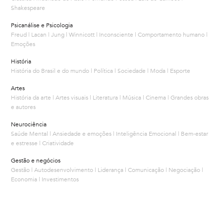
Shakespeare
Psicanálise e Psicologia
Freud | Lacan | Jung | Winnicott | Inconsciente | Comportamento humano |
Emoções
História
História do Brasil e do mundo | Política | Sociedade | Moda | Esporte
Artes
História da arte | Artes visuais | Literatura | Música | Cinema | Grandes obras
e autores
Neurociência
Saúde Mental | Ansiedade e emoções | Inteligência Emocional | Bem-estar
e estresse | Criatividade
Gestão e negócios
Gestão | Autodesenvolvimento | Liderança | Comunicação | Negociação |
Economia | Investimentos