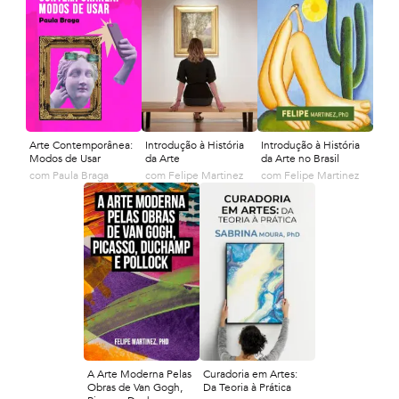
Arte Contemporânea:
Introdução à História
Introdução à História
Modos de Usar
da Arte
da Arte no Brasil
com
Paula Braga
com
Felipe Martinez
com
Felipe Martinez
A Arte Moderna Pelas
Curadoria em Artes:
Obras de Van Gogh,
Da Teoria à Prática