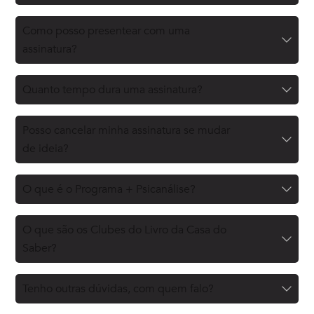
Como posso presentear com uma
assinatura?
Quanto tempo dura uma assinatura?
Posso cancelar minha assinatura se mudar
de ideia?
O que é o Programa + Psicanálise?
O que são os Clubes do Livro da Casa do
Saber?
Tenho outras dúvidas, com quem falo?