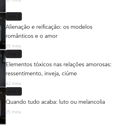
37 mins
Aula
2
Alienação e reificação: os modelos
românticos e o amor
25 mins
Aula
3
Elementos tóxicos nas relações amorosas:
ressentimento, inveja, ciúme
42 mins
Aula
4
Quando tudo acaba: luto ou melancolia
25 mins