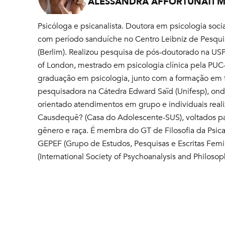
ALESSANDRA AFFORTUNATI M
Psicóloga e psicanalista. Doutora em psicologia socia
com período sanduíche no Centro Leibniz de Pesquis
(Berlim). Realizou pesquisa de pós-doutorado na USP
of London, mestrado em psicologia clínica pela PUC
graduação em psicologia, junto com a formação em fi
pesquisadora na Cátedra Edward Saïd (Unifesp), ond
orientado atendimentos em grupo e individuais reali
Causdequê? (Casa do Adolescente-SUS), voltados pa
gênero e raça. É membra do GT de Filosofia da Psic
GEPEF (Grupo de Estudos, Pesquisas e Escritas Femin
(International Society of Psychoanalysis and Philosop