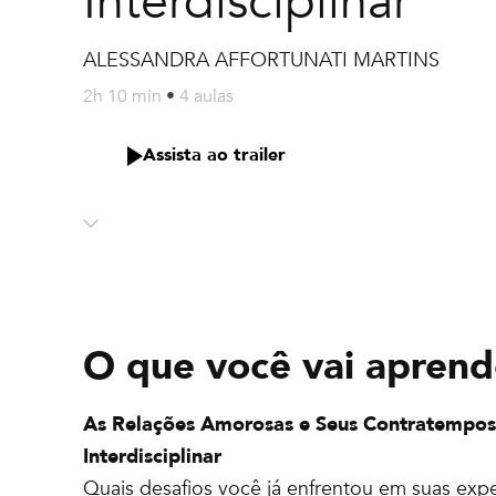
Interdisciplinar
ALESSANDRA AFFORTUNATI MARTINS
2h 10 min
•
4 aulas
Assista ao trailer
O que você vai aprend
As Relações Amorosas e Seus Contratemp
Interdisciplinar
Quais desafios você já enfrentou em suas exp