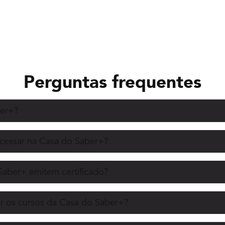
Perguntas frequentes
ber+?
acessar na Casa do Saber+?
Saber+ emitem certificado?
r os cursos da Casa do Saber+?