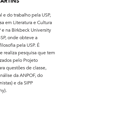
ARTINS
l e do trabalho pela USP,
a em Literatura e Cultura
 e na Birkbeck University
-SP, onde obteve a
losofia pela USP. É
e realiza pesquisa que tem
zados pelo Projeto
ra questões de classe,
análise da ANPOF, do
istas) e da SIPP
hy).