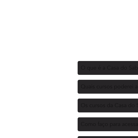
O que é a Casa do Sa
Quais cursos poderei 
Os cursos da Casa do 
Como faço para acessa