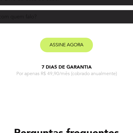
 com quem falo?
ASSINE AGORA
7 DIAS DE GARANTIA
Por apenas R$ 49,90/mês
(cobrado anualmente)
Perguntas frequentes