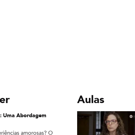
er
Aulas
os: Uma Abordagem
eriências amorosas? O