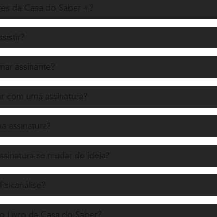
es da Casa do Saber +?
sistir?
nar assinante?
r com uma assinatura?
 assinatura?
ssinatura se mudar de ideia?
Psicanálise?
o Livro da Casa do Saber?