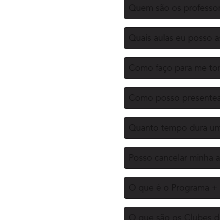
Quem são os professor
Quais aulas eu posso as
Como faço para me tor
Como posso presentea
Quanto tempo dura uma
Posso cancelar minha a
O que é o Programa + 
O que são os Clubes d