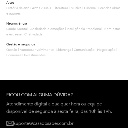
Artes
História da arte | Artes visuais | Literatura | Música | Cinema | Grandes obras
e autores
Neurociência
Saúde Mental | Ansiedade e emoções | Inteligência Emocional | Bem-estar
e estresse | Criatividade
Gestão e negócios
Gestão | Autodesenvolvimento | Liderança | Comunicação | Negociação |
Economia | Investimentos
FICOU COM ALGUMA DÚVIDA?
Atendimento digital a qualquer hora ou equipe
disponível de segunda à sexta-feira, das 10h às 19h.
suporte@casadosaber.com.br