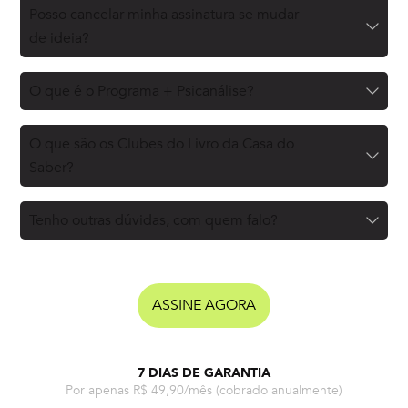
Posso cancelar minha assinatura se mudar
de ideia?
O que é o Programa + Psicanálise?
O que são os Clubes do Livro da Casa do
Saber?
Tenho outras dúvidas, com quem falo?
ASSINE AGORA
7 DIAS DE GARANTIA
Por apenas R$ 49,90/mês
(cobrado anualmente)