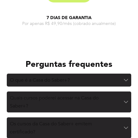
7 DIAS DE GARANTIA
Por apenas R$ 49,90/mês
(cobrado anualmente)
Perguntas frequentes
O que é a Casa do Saber+?
Quais cursos poderei acessar na Casa do
Saber+?
Os cursos da Casa do Saber+ emitem
certificado?