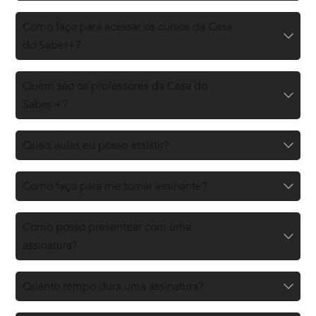
Como faço para acessar os cursos da Casa
do Saber+?
Quem são os professores da Casa do
Saber +?
Quais aulas eu posso assistir?
Como faço para me tornar assinante?
Como posso presentear com uma
assinatura?
Quanto tempo dura uma assinatura?