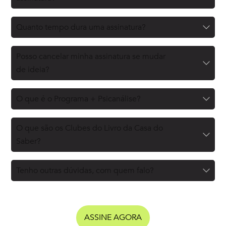
Quanto tempo dura uma assinatura?
Posso cancelar minha assinatura se mudar
de ideia?
O que é o Programa + Psicanálise?
O que são os Clubes do Livro da Casa do
Saber?
Tenho outras dúvidas, com quem falo?
ASSINE AGORA