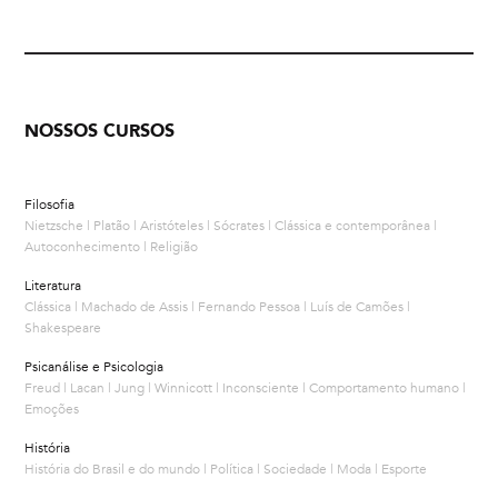
NOSSOS CURSOS
Filosofia
Nietzsche | Platão | Aristóteles | Sócrates | Clássica e contemporânea |
Autoconhecimento | Religião
Literatura
Clássica | Machado de Assis | Fernando Pessoa | Luís de Camões |
Shakespeare
Psicanálise e Psicologia
Freud | Lacan | Jung | Winnicott | Inconsciente | Comportamento humano |
Emoções
História
História do Brasil e do mundo | Política | Sociedade | Moda | Esporte