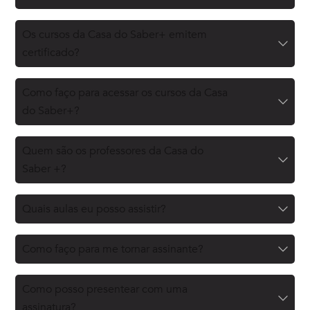
Os cursos da Casa do Saber+ emitem
certificado?
Como faço para acessar os cursos da Casa
do Saber+?
Quem são os professores da Casa do
Saber +?
Quais aulas eu posso assistir?
Como faço para me tornar assinante?
Como posso presentear com uma
assinatura?