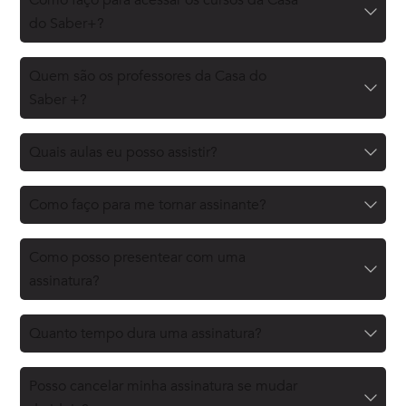
do Saber+?
Quem são os professores da Casa do
Saber +?
Quais aulas eu posso assistir?
Como faço para me tornar assinante?
Como posso presentear com uma
assinatura?
Quanto tempo dura uma assinatura?
Posso cancelar minha assinatura se mudar