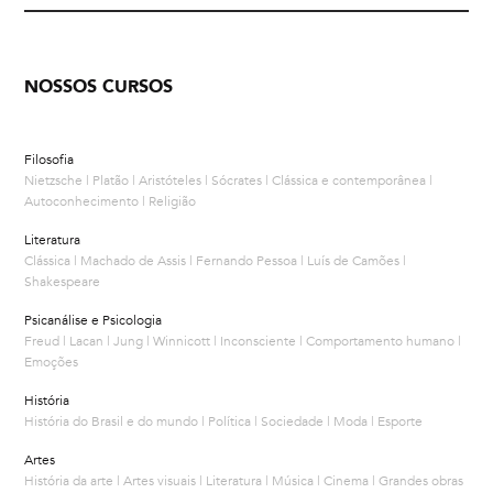
NOSSOS CURSOS
Filosofia
Nietzsche | Platão | Aristóteles | Sócrates | Clássica e contemporânea |
Autoconhecimento | Religião
Literatura
Clássica | Machado de Assis | Fernando Pessoa | Luís de Camões |
Shakespeare
Psicanálise e Psicologia
Freud | Lacan | Jung | Winnicott | Inconsciente | Comportamento humano |
Emoções
História
História do Brasil e do mundo | Política | Sociedade | Moda | Esporte
Artes
História da arte | Artes visuais | Literatura | Música | Cinema | Grandes obras