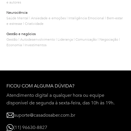
e autores
Neurociência
Saúde Mental | Ansiedade e emoções | Inteligência Emocional | Bem-estar
e estresse | Criatividade
Gestão e negócios
Gestão | Autodesenvolvimento | Liderança | Comunicação | Negociação |
Economia | Investimentos
FICOU COM ALGUMA DÚVIDA?
Atendimento digital a qualquer hora ou equipe
disponível de segunda à sexta-feira, das 10h às 19h.
suporte@casadosaber.com.br
(11) 96630-8827