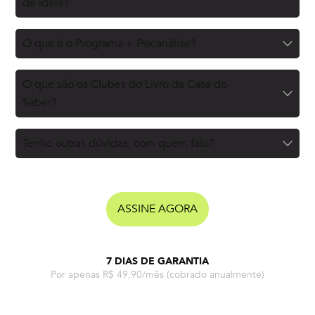
de ideia?
O que é o Programa + Psicanálise?
O que são os Clubes do Livro da Casa do
Saber?
Tenho outras dúvidas, com quem falo?
ASSINE AGORA
7 DIAS DE GARANTIA
Por apenas R$ 49,90/mês
(cobrado anualmente)