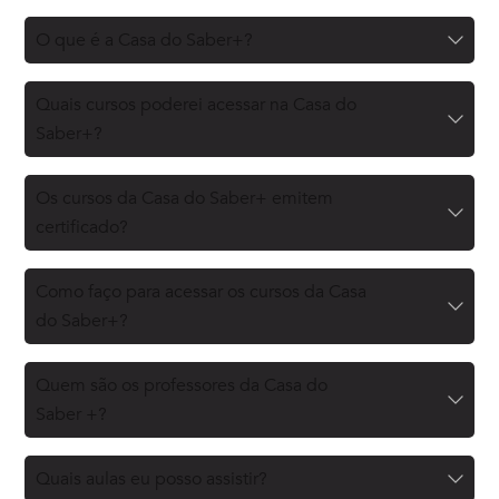
O que é a Casa do Saber+?
Quais cursos poderei acessar na Casa do
Saber+?
Os cursos da Casa do Saber+ emitem
certificado?
Como faço para acessar os cursos da Casa
do Saber+?
Quem são os professores da Casa do
Saber +?
Quais aulas eu posso assistir?