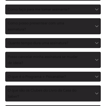
Como faço para me tornar assinante?
Como posso presentear com uma
assinatura?
Quanto tempo dura uma assinatura?
Posso cancelar minha assinatura se mudar
de ideia?
O que é o Programa + Psicanálise?
O que são os Clubes do Livro da Casa do
Saber?