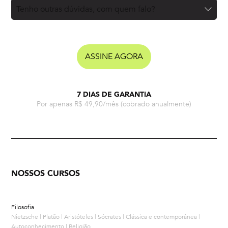
Tenho outras dúvidas, com quem falo?
ASSINE AGORA
7 DIAS DE GARANTIA
Por apenas R$ 49,90/mês
(cobrado anualmente)
NOSSOS CURSOS
Filosofia
Nietzsche | Platão | Aristóteles | Sócrates | Clássica e contemporânea |
Autoconhecimento | Religião