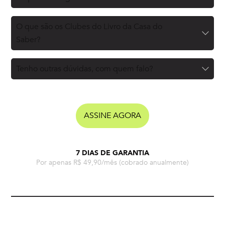
O que são os Clubes do Livro da Casa do
Saber?
Tenho outras dúvidas, com quem falo?
ASSINE AGORA
7 DIAS DE GARANTIA
Por apenas R$ 49,90/mês
(cobrado anualmente)