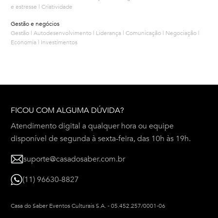
e estresse | Criatividade
Gestão e negócios
Gestão | Autodesenvolvimento | Liderança | Comunicação | Negociação |
Economia | Investimentos
FICOU COM ALGUMA DÚVIDA?
Atendimento digital a qualquer hora ou equipe
disponível de segunda à sexta-feira, das 10h às 19h.
suporte@casadosaber.com.br
(11) 96630-8827
Casa do Saber Eventos Culturais S.A.
-
05.452.257/0001-06