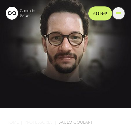
ASSINAR
HOME
PROFESSORES
SAULO GOULART
|
|