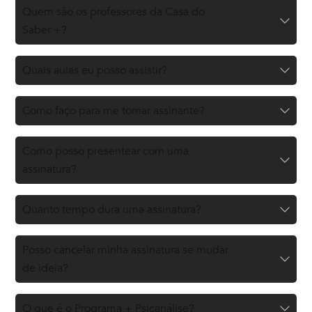
Quem são os professores da Casa do
Saber +?
Quais aulas eu posso assistir?
Como faço para me tornar assinante?
Como posso presentear com uma
assinatura?
Quanto tempo dura uma assinatura?
Posso cancelar minha assinatura se mudar
de ideia?
O que é o Programa + Psicanálise?