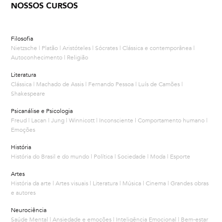
NOSSOS CURSOS
Filosofia
Nietzsche | Platão | Aristóteles | Sócrates | Clássica e contemporânea |
Autoconhecimento | Religião
Literatura
Clássica | Machado de Assis | Fernando Pessoa | Luís de Camões |
Shakespeare
Psicanálise e Psicologia
Freud | Lacan | Jung | Winnicott | Inconsciente | Comportamento humano |
Emoções
História
História do Brasil e do mundo | Política | Sociedade | Moda | Esporte
Artes
História da arte | Artes visuais | Literatura | Música | Cinema | Grandes obras
e autores
Neurociência
Saúde Mental | Ansiedade e emoções | Inteligência Emocional | Bem-estar