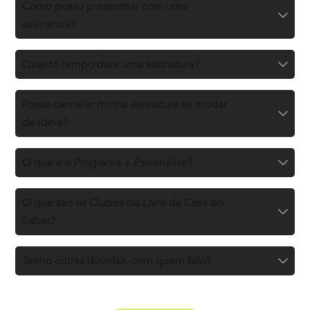
Como posso presentear com uma
assinatura?
Quanto tempo dura uma assinatura?
Posso cancelar minha assinatura se mudar
de ideia?
O que é o Programa + Psicanálise?
O que são os Clubes do Livro da Casa do
Saber?
Tenho outras dúvidas, com quem falo?