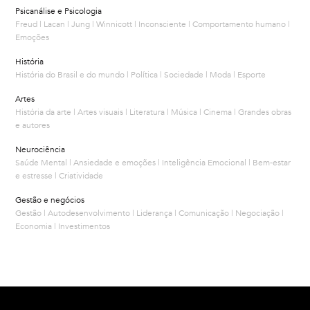
Psicanálise e Psicologia
Freud | Lacan | Jung | Winnicott | Inconsciente | Comportamento humano |
Emoções
História
História do Brasil e do mundo | Política | Sociedade | Moda | Esporte
Artes
História da arte | Artes visuais | Literatura | Música | Cinema | Grandes obras
e autores
Neurociência
Saúde Mental | Ansiedade e emoções | Inteligência Emocional | Bem-estar
e estresse | Criatividade
Gestão e negócios
Gestão | Autodesenvolvimento | Liderança | Comunicação | Negociação |
Economia | Investimentos