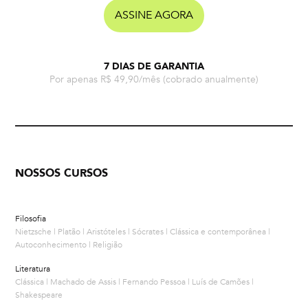
ASSINE AGORA
7 DIAS DE GARANTIA
Por apenas R$ 49,90/mês
(cobrado anualmente)
NOSSOS CURSOS
Filosofia
Nietzsche | Platão | Aristóteles | Sócrates | Clássica e contemporânea |
Autoconhecimento | Religião
Literatura
Clássica | Machado de Assis | Fernando Pessoa | Luís de Camões |
Shakespeare