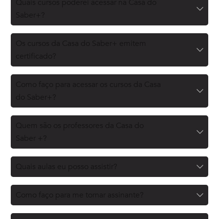
Quais cursos poderei acessar na Casa do
Saber+?
Os cursos da Casa do Saber+ emitem
certificado?
Como faço para acessar os cursos da Casa
do Saber+?
Quem são os professores da Casa do
Saber +?
Quais aulas eu posso assistir?
Como faço para me tornar assinante?