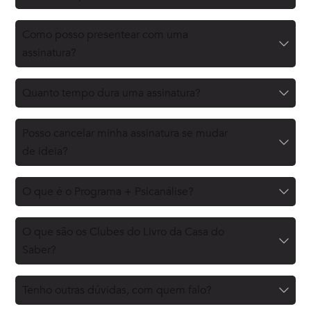
Como posso presentear com uma
assinatura?
Quanto tempo dura uma assinatura?
Posso cancelar minha assinatura se mudar
de ideia?
O que é o Programa + Psicanálise?
O que são os Clubes do Livro da Casa do
Saber?
Tenho outras dúvidas, com quem falo?