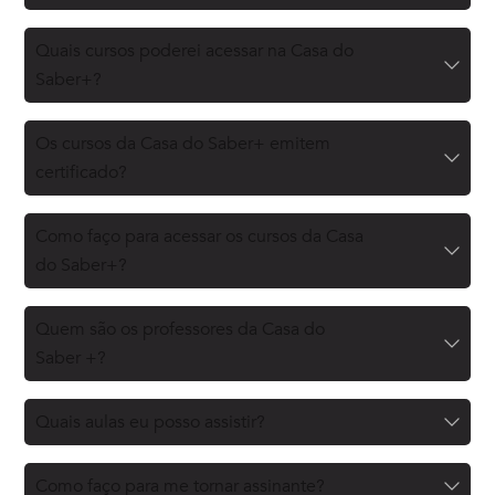
Quais cursos poderei acessar na Casa do
Saber+?
Os cursos da Casa do Saber+ emitem
certificado?
Como faço para acessar os cursos da Casa
do Saber+?
Quem são os professores da Casa do
Saber +?
Quais aulas eu posso assistir?
Como faço para me tornar assinante?