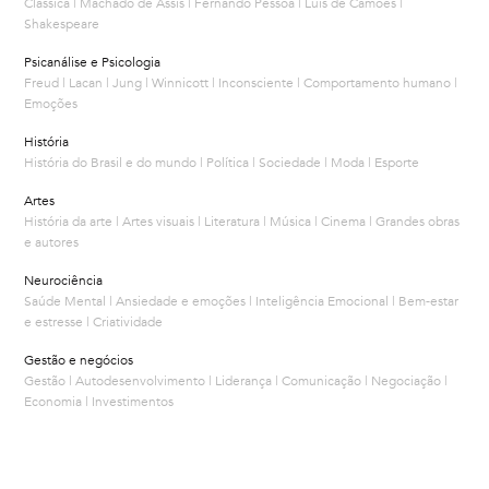
Clássica | Machado de Assis | Fernando Pessoa | Luís de Camões |
Shakespeare
Psicanálise e Psicologia
Freud | Lacan | Jung | Winnicott | Inconsciente | Comportamento humano |
Emoções
História
História do Brasil e do mundo | Política | Sociedade | Moda | Esporte
Artes
História da arte | Artes visuais | Literatura | Música | Cinema | Grandes obras
e autores
Neurociência
Saúde Mental | Ansiedade e emoções | Inteligência Emocional | Bem-estar
e estresse | Criatividade
Gestão e negócios
Gestão | Autodesenvolvimento | Liderança | Comunicação | Negociação |
Economia | Investimentos