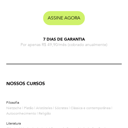
ASSINE AGORA
7 DIAS DE GARANTIA
Por apenas R$ 49,90/mês
(cobrado anualmente)
NOSSOS CURSOS
Filosofia
Nietzsche | Platão | Aristóteles | Sócrates | Clássica e contemporânea |
Autoconhecimento | Religião
Literatura