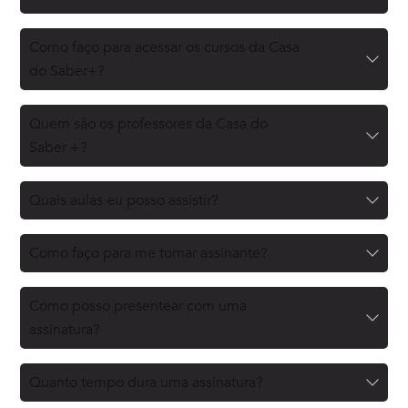
Como faço para acessar os cursos da Casa
do Saber+?
Quem são os professores da Casa do
Saber +?
Quais aulas eu posso assistir?
Como faço para me tornar assinante?
Como posso presentear com uma
assinatura?
Quanto tempo dura uma assinatura?