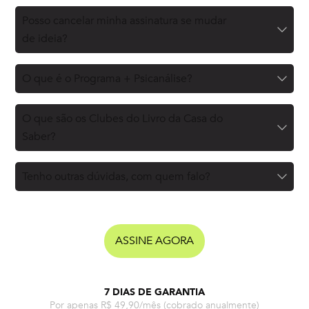
Posso cancelar minha assinatura se mudar
de ideia?
O que é o Programa + Psicanálise?
O que são os Clubes do Livro da Casa do
Saber?
Tenho outras dúvidas, com quem falo?
ASSINE AGORA
7 DIAS DE GARANTIA
Por apenas R$ 49,90/mês
(cobrado anualmente)