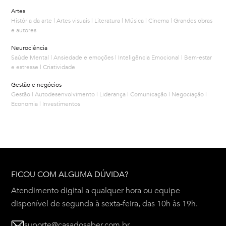
Artes
História da arte | Artes visuais | Literatura | Música | Cinema | Grandes obras
e autores
Neurociência
Saúde Mental | Ansiedade e emoções | Inteligência Emocional | Bem-estar
e estresse | Criatividade
Gestão e negócios
Gestão | Autodesenvolvimento | Liderança | Comunicação | Negociação |
Economia | Investimentos
FICOU COM ALGUMA DÚVIDA?
Atendimento digital a qualquer hora ou equipe
disponível de segunda à sexta-feira, das 10h às 19h.
suporte@casadosaber.com.br