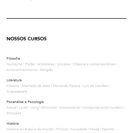
NOSSOS CURSOS
Filosofia
Nietzsche | Platão | Aristóteles | Sócrates | Clássica e contemporânea |
Autoconhecimento | Religião
Literatura
Clássica | Machado de Assis | Fernando Pessoa | Luís de Camões |
Shakespeare
Psicanálise e Psicologia
Freud | Lacan | Jung | Winnicott | Inconsciente | Comportamento humano |
Emoções
História
História do Brasil e do mundo | Política | Sociedade | Moda | Esporte