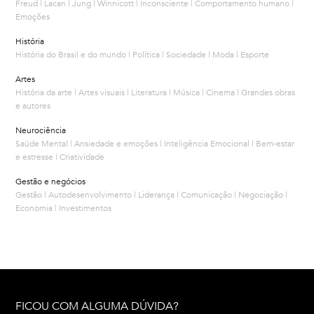
Freud | Lacan | Jung | Winnicott | Inconsciente | Comportamento humano |
Emoções
História
História do Brasil e do mundo | Política | Sociedade | Moda | Esporte
Artes
História da arte | Artes visuais | Literatura | Música | Cinema | Grandes obras
e autores
Neurociência
Saúde Mental | Ansiedade e emoções | Inteligência Emocional | Bem-estar
e estresse | Criatividade
Gestão e negócios
Gestão | Autodesenvolvimento | Liderança | Comunicação | Negociação |
Economia | Investimentos
FICOU COM ALGUMA DÚVIDA?