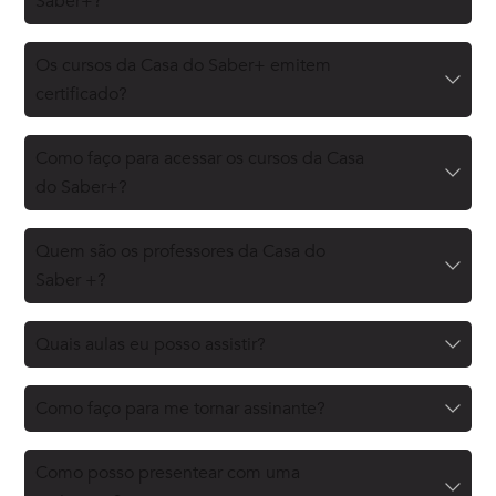
Saber+?
Os cursos da Casa do Saber+ emitem
certificado?
Como faço para acessar os cursos da Casa
do Saber+?
Quem são os professores da Casa do
Saber +?
Quais aulas eu posso assistir?
Como faço para me tornar assinante?
Como posso presentear com uma