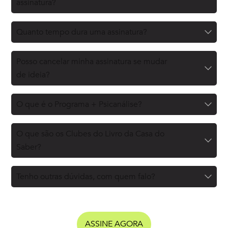
assinatura?
Quanto tempo dura uma assinatura?
Posso cancelar minha assinatura se mudar
de ideia?
O que é o Programa + Psicanálise?
O que são os Clubes do Livro da Casa do
Saber?
Tenho outras dúvidas, com quem falo?
ASSINE AGORA