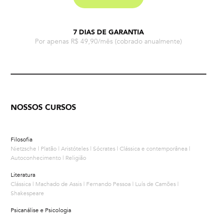
7 DIAS DE GARANTIA
Por apenas R$ 49,90/mês
(cobrado anualmente)
NOSSOS CURSOS
Filosofia
Nietzsche | Platão | Aristóteles | Sócrates | Clássica e contemporânea |
Autoconhecimento | Religião
Literatura
Clássica | Machado de Assis | Fernando Pessoa | Luís de Camões |
Shakespeare
Psicanálise e Psicologia