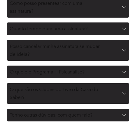
Como posso presentear com uma
assinatura?
Quanto tempo dura uma assinatura?
Posso cancelar minha assinatura se mudar
de ideia?
O que é o Programa + Psicanálise?
O que são os Clubes do Livro da Casa do
Saber?
Tenho outras dúvidas, com quem falo?