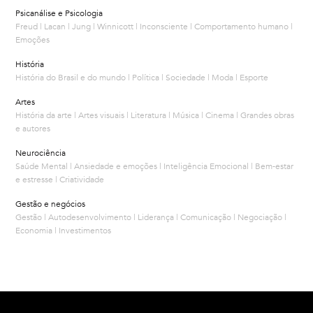
Psicanálise e Psicologia
Freud | Lacan | Jung | Winnicott | Inconsciente | Comportamento humano |
Emoções
História
História do Brasil e do mundo | Política | Sociedade | Moda | Esporte
Artes
História da arte | Artes visuais | Literatura | Música | Cinema | Grandes obras
e autores
Neurociência
Saúde Mental | Ansiedade e emoções | Inteligência Emocional | Bem-estar
e estresse | Criatividade
Gestão e negócios
Gestão | Autodesenvolvimento | Liderança | Comunicação | Negociação |
Economia | Investimentos