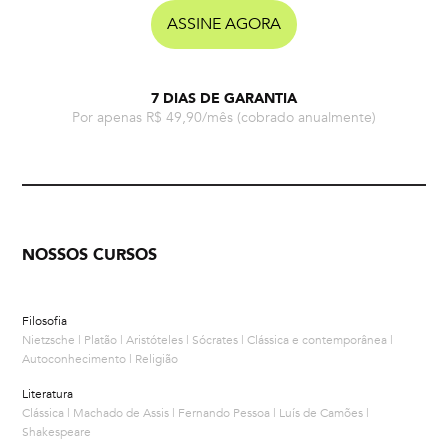
ASSINE AGORA
7 DIAS DE GARANTIA
Por apenas R$ 49,90/mês
(cobrado anualmente)
NOSSOS CURSOS
Filosofia
Nietzsche | Platão | Aristóteles | Sócrates | Clássica e contemporânea |
Autoconhecimento | Religião
Literatura
Clássica | Machado de Assis | Fernando Pessoa | Luís de Camões |
Shakespeare