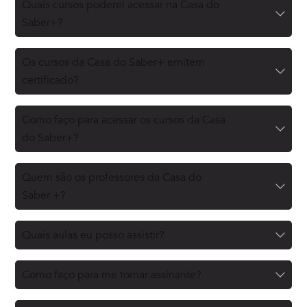
Quais cursos poderei acessar na Casa do
Saber+?
Os cursos da Casa do Saber+ emitem
certificado?
Como faço para acessar os cursos da Casa
do Saber+?
Quem são os professores da Casa do
Saber +?
Quais aulas eu posso assistir?
Como faço para me tornar assinante?