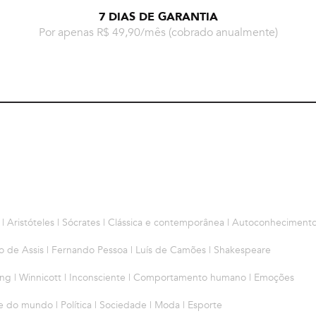
7 DIAS DE GARANTIA
Por apenas R$ 49,90/mês
(cobrado anualmente)
 | Aristóteles | Sócrates | Clássica e contemporânea | Autoconhecimento 
o de Assis | Fernando Pessoa | Luís de Camões | Shakespeare
Jung | Winnicott | Inconsciente | Comportamento humano | Emoções
 e do mundo | Política | Sociedade | Moda | Esporte