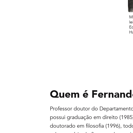
M
le
E
H
Quem é
Fernand
Professor doutor do Departamento 
possui graduação em direito (198
doutorado em filosofia (1996), tod