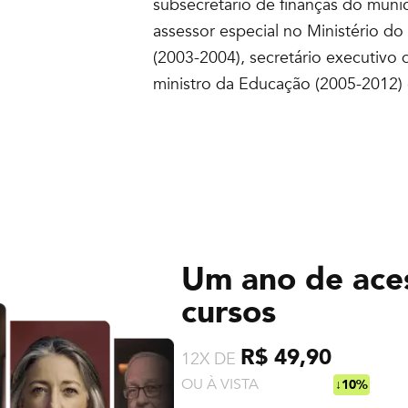
subsecretário de finanças do muni
assessor especial no Ministério d
(2003-2004), secretário executivo
ministro da Educação (2005-2012) 
Um ano de ace
cursos
R$ 49,90
12X DE
OU À VISTA
R$ 538,92
↓10%