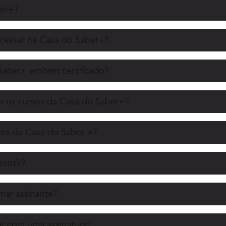
ber+?
acessar na Casa do Saber+?
Saber+ emitem certificado?
r os cursos da Casa do Saber+?
es da Casa do Saber +?
sistir?
nar assinante?
r com uma assinatura?