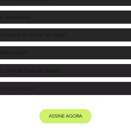
 assinatura?
ssinatura se mudar de ideia?
Psicanálise?
o Livro da Casa do Saber?
 com quem falo?
ASSINE AGORA