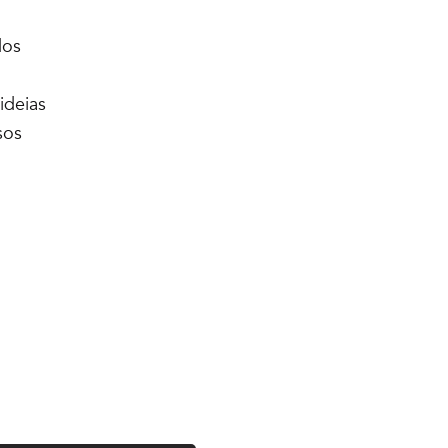
dos
ideias
sos