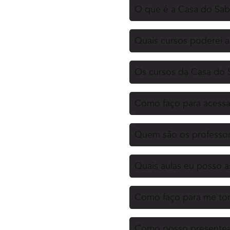
O que é a Casa do Sa
Quais cursos poderei 
Os cursos da Casa do 
Como faço para acessa
Quem são os professor
Quais aulas eu posso as
Como faço para me tor
Como posso presentea