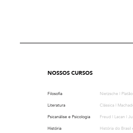
NOSSOS CURSOS
Filosofia
Nietzsche | Platão
Literatura
Clássica | Machad
Psicanálise e Psicologia
Freud | Lacan | 
História
História do Brasil