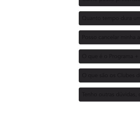
Quanto tempo dura uma
Posso cancelar minha a
O que é o Programa + 
O que são os Clubes d
Tenho outras dúvidas,