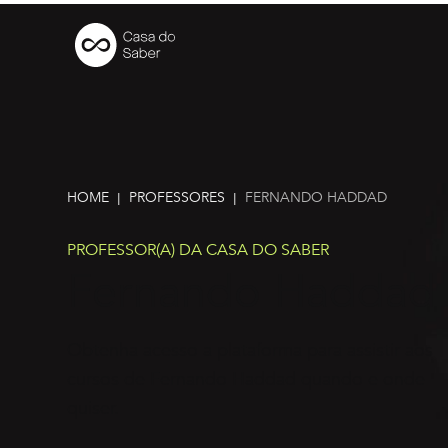
HOME
PROFESSORES
FERNANDO HADDAD
|
|
PROFESSOR(A) DA CASA DO SABER
Fernando Haddad
Obtenha acesso a plataforma para assistir aos
cursos de Fernando Haddad quando e onde
quiser.