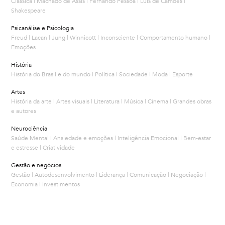
Clássica | Machado de Assis | Fernando Pessoa | Luís de Camões |
Shakespeare
Psicanálise e Psicologia
Freud | Lacan | Jung | Winnicott | Inconsciente | Comportamento humano |
Emoções
História
História do Brasil e do mundo | Política | Sociedade | Moda | Esporte
Artes
História da arte | Artes visuais | Literatura | Música | Cinema | Grandes obras
e autores
Neurociência
Saúde Mental | Ansiedade e emoções | Inteligência Emocional | Bem-estar
e estresse | Criatividade
Gestão e negócios
Gestão | Autodesenvolvimento | Liderança | Comunicação | Negociação |
Economia | Investimentos