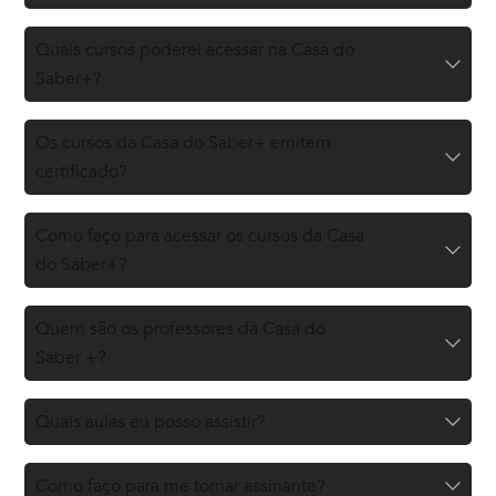
Quais cursos poderei acessar na Casa do
Saber+?
Os cursos da Casa do Saber+ emitem
certificado?
Como faço para acessar os cursos da Casa
do Saber+?
Quem são os professores da Casa do
Saber +?
Quais aulas eu posso assistir?
Como faço para me tornar assinante?