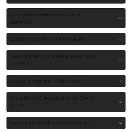
Como posso presentear com uma
assinatura?
Quanto tempo dura uma assinatura?
Posso cancelar minha assinatura se mudar
de ideia?
O que é o Programa + Psicanálise?
O que são os Clubes do Livro da Casa do
Saber?
Tenho outras dúvidas, com quem falo?