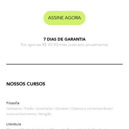
ASSINE AGORA
7 DIAS DE GARANTIA
Por apenas R$ 49,90/mês
(cobrado anualmente)
NOSSOS CURSOS
Filosofia
Nietzsche | Platão | Aristóteles | Sócrates | Clássica e contemporânea |
Autoconhecimento | Religião
Literatura