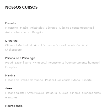
NOSSOS CURSOS
Filosofia
Nietzsche | Platão | Aristóteles | Sócrates | Clássica e contemporânea |
Autoconhecimento | Religião
Literatura
Clássica | Machado de Assis | Fernando Pessoa | Luís de Camões |
Shakespeare
Psicanálise e Psicologia
Freud | Lacan | Jung | Winnicott | Inconsciente | Comportamento humano |
Emoções
História
História do Brasil e do mundo | Política | Sociedade | Moda | Esporte
Artes
História da arte | Artes visuais | Literatura | Música | Cinema | Grandes obras
e autores
Neurociência