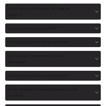
Quem são os professores da Casa do
Saber +?
Quais aulas eu posso assistir?
Como faço para me tornar assinante?
Como posso presentear com uma
assinatura?
Quanto tempo dura uma assinatura?
Posso cancelar minha assinatura se mudar
de ideia?