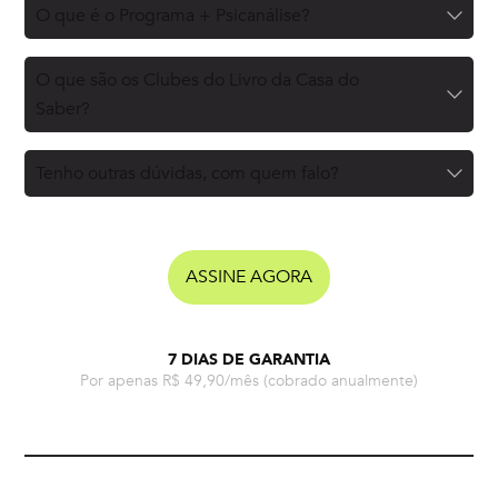
O que é o Programa + Psicanálise?
O que são os Clubes do Livro da Casa do
Saber?
Tenho outras dúvidas, com quem falo?
ASSINE AGORA
7 DIAS DE GARANTIA
Por apenas R$ 49,90/mês
(cobrado anualmente)