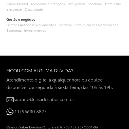
Saúde Mental | Ansiedade e emoções | Inteligência Emocional | Bem-estar
e estresse | Criatividade
Gestão e negócios
Gestão | Autodesenvolvimento | Liderança | Comunicação | Negociação |
Economia | Investimentos
FICOU COM ALGUMA DÚVIDA?
Atendimento digital a qualquer hora ou equipe
disponível de segunda à sexta-feira, das 10h às 19h.
suporte@casadosaber.com.br
(11) 96630-8827
Casa do Saber Eventos Culturais S.A.
-
05.452.257/0001-06