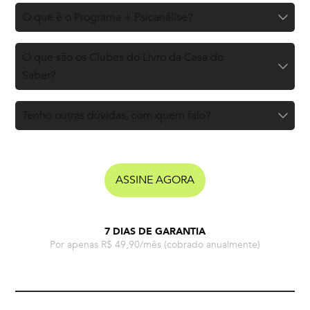
O que é o Programa + Psicanálise?
O que são os Clubes do Livro da Casa do
Saber?
Tenho outras dúvidas, com quem falo?
ASSINE AGORA
7 DIAS DE GARANTIA
Por apenas R$ 49,90/mês
(cobrado anualmente)