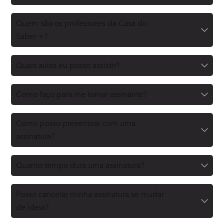
Quem são os professores da Casa do
Saber +?
Quais aulas eu posso assistir?
Como faço para me tornar assinante?
Como posso presentear com uma
assinatura?
Quanto tempo dura uma assinatura?
Posso cancelar minha assinatura se mudar
de ideia?