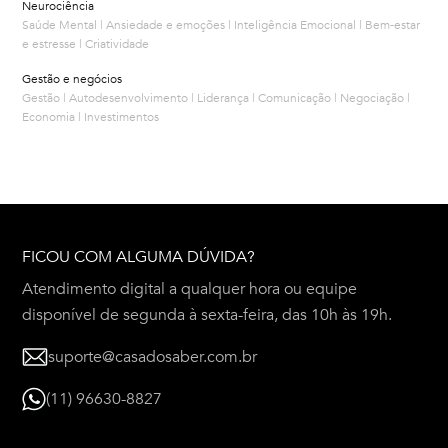
Neurociência
Saúde Mental | Ansiedade e emoções | Inteligência Emocional | Bem-estar
e estresse | Criatividade
Gestão e negócios
Gestão | Autodesenvolvimento | Liderança | Comunicação | Negociação |
Economia | Investimentos
FICOU COM ALGUMA DÚVIDA?
Atendimento digital a qualquer hora ou equipe
disponível de segunda à sexta-feira, das 10h às 19h.
suporte@casadosaber.com.br
(11) 96630-8827