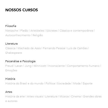
NOSSOS CURSOS
Filosofia
Nietzsche | Platão | Aristóteles | Sócrates | Clássica e contemporânea |
Autoconhecimento | Religião
Literatura
Clássica | Machado de Assis | Fernando Pessoa | Luís de Camões |
Shakespeare
Psicanálise e Psicologia
Freud | Lacan | Jung | Winnicott | Inconsciente | Comportamento humano |
Emoções
História
História do Brasil e do mundo | Política | Sociedade | Moda | Esporte
Artes
História da arte | Artes visuais | Literatura | Música | Cinema | Grandes obras
e autores