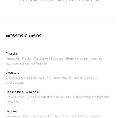
Por apenas R$ 49,90/mês
(cobrado anualmente)
NOSSOS CURSOS
Filosofia
Nietzsche | Platão | Aristóteles | Sócrates | Clássica e contemporânea |
Autoconhecimento | Religião
Literatura
Clássica | Machado de Assis | Fernando Pessoa | Luís de Camões |
Shakespeare
Psicanálise e Psicologia
Freud | Lacan | Jung | Winnicott | Inconsciente | Comportamento humano |
Emoções
História
História do Brasil e do mundo | Política | Sociedade | Moda | Esporte