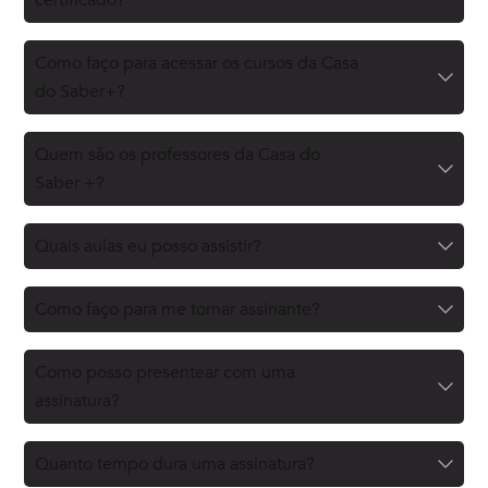
Como faço para acessar os cursos da Casa
do Saber+?
Quem são os professores da Casa do
Saber +?
Quais aulas eu posso assistir?
Como faço para me tornar assinante?
Como posso presentear com uma
assinatura?
Quanto tempo dura uma assinatura?