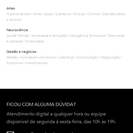
Artes
História da arte | Artes visuais | Literatura | Música | Cinema | Grandes obras
e autores
Neurociência
Saúde Mental | Ansiedade e emoções | Inteligência Emocional | Bem-estar
e estresse | Criatividade
Gestão e negócios
Gestão | Autodesenvolvimento | Liderança | Comunicação | Negociação |
Economia | Investimentos
FICOU COM ALGUMA DÚVIDA?
Atendimento digital a qualquer hora ou equipe
disponível de segunda à sexta-feira, das 10h às 19h.