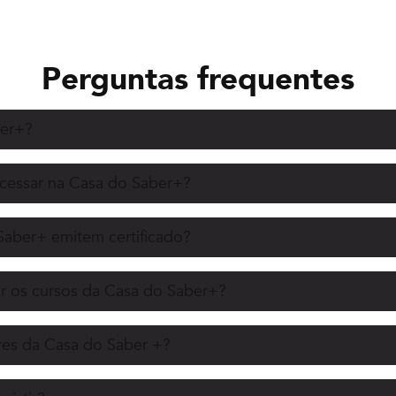
Perguntas frequentes
ber+?
acessar na Casa do Saber+?
Saber+ emitem certificado?
r os cursos da Casa do Saber+?
es da Casa do Saber +?