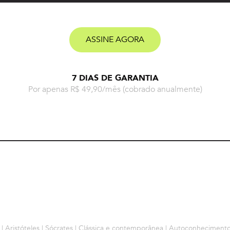
ASSINE AGORA
7 DIAS DE GARANTIA
Por apenas R$ 49,90/mês
(cobrado anualmente)
 | Aristóteles | Sócrates | Clássica e contemporânea | Autoconhecimento 