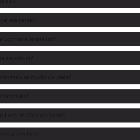
sistir?
nar assinante?
r com uma assinatura?
 assinatura?
ssinatura se mudar de ideia?
Psicanálise?
o Livro da Casa do Saber?
 com quem falo?