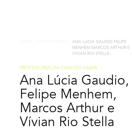
HOME
PROFESSORES
ANA LUCIA GAUDIO FELIPE
|
|
MENHEM MARCOS ARTHUR E
VIVIAN RIO STELLA
PROFESSOR(A) DA CASA DO SABER
Ana Lúcia Gaudio,
Felipe Menhem,
Marcos Arthur e
Vívian Rio Stella