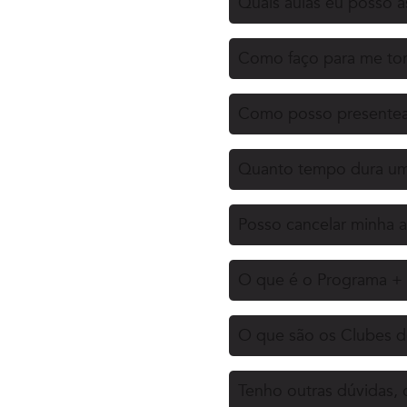
Quais aulas eu posso as
Como faço para me tor
Como posso presentea
Quanto tempo dura uma
Posso cancelar minha a
O que é o Programa + 
O que são os Clubes d
Tenho outras dúvidas,