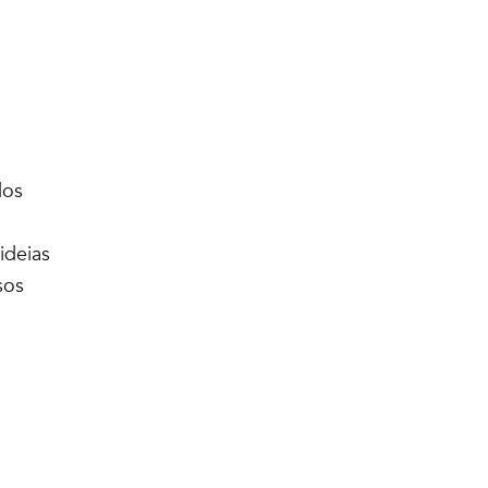
dos
ideias
sos