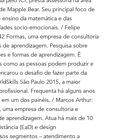
pelo ICI, presta assessoria na área
e Mapple Bear. Seu principal foco de
o ensino da matemática e das
dades socio-emocionais. / Felipe
 42 Formas, uma empresa de consultoria
s de aprendizagem. Pesquisa sobre
ades e formas de aprendizagem. É
ras como as pessoas podem produzir e
encarou o desafio de fazer parte da
ldSkills São Paulo 2015, a maior
ofissional. Frequenta há alguns anos
 em um dos painéis. / Marcos Arthur:
s, uma empresa de consultoria e
de aprendizagem. Atua há mais de 10
stância (EaD) e design
ersos segmentos – atendimento a