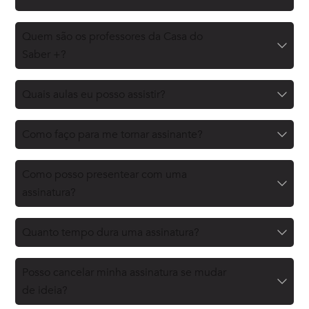
Quem são os professores da Casa do
Saber +?
Quais aulas eu posso assistir?
Como faço para me tornar assinante?
Como posso presentear com uma
assinatura?
Quanto tempo dura uma assinatura?
Posso cancelar minha assinatura se mudar
de ideia?