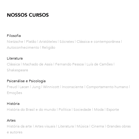
NOSSOS CURSOS
Filosofia
Nietzsche | Platão | Aristóteles | Sócrates | Clássica e contemporânea |
Autoconhecimento | Religião
Literatura
Clássica | Machado de Assis | Fernando Pessoa | Luís de Camões |
Shakespeare
Psicanálise e Psicologia
Freud | Lacan | Jung | Winnicott | Inconsciente | Comportamento humano |
Emoções
História
História do Brasil e do mundo | Política | Sociedade | Moda | Esporte
Artes
História da arte | Artes visuais | Literatura | Música | Cinema | Grandes obras
e autores