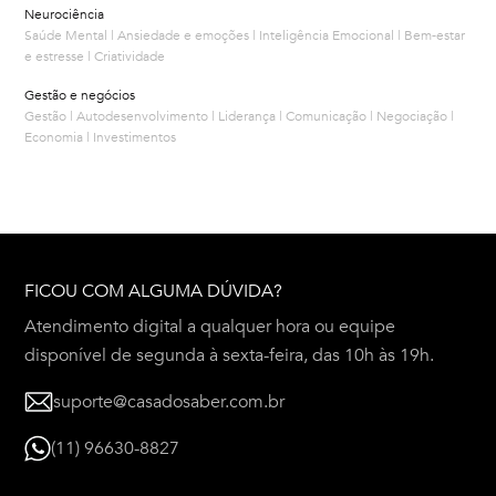
Neurociência
Saúde Mental | Ansiedade e emoções | Inteligência Emocional | Bem-estar
e estresse | Criatividade
Gestão e negócios
Gestão | Autodesenvolvimento | Liderança | Comunicação | Negociação |
Economia | Investimentos
FICOU COM ALGUMA DÚVIDA?
Atendimento digital a qualquer hora ou equipe
disponível de segunda à sexta-feira, das 10h às 19h.
suporte@casadosaber.com.br
(11) 96630-8827