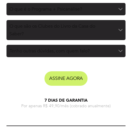
O que é o Programa + Psicanálise?
O que são os Clubes do Livro da Casa do
Saber?
Tenho outras dúvidas, com quem falo?
ASSINE AGORA
7 DIAS DE GARANTIA
Por apenas R$ 49,90/mês
(cobrado anualmente)